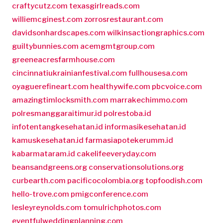
craftycutz.com
texasgirlreads.com
williemcginest.com
zorrosrestaurant.com
davidsonhardscapes.com
wilkinsactiongraphics.com
guiltybunnies.com
acemgmtgroup.com
greeneacresfarmhouse.com
cincinnatiukrainianfestival.com
fullhousesa.com
oyaguerefineart.com
healthywife.com
pbcvoice.com
amazingtimlocksmith.com
marrakechimmo.com
polresmanggaraitimur.id
polrestoba.id
infotentangkesehatan.id
informasikesehatan.id
kamuskesehatan.id
farmasiapotekerumm.id
kabarmataram.id
cakelifeeveryday.com
beansandgreens.org
conservationsolutions.org
curbearth.com
pacificocolombia.org
topfoodish.com
hello-trove.com
pmigconference.com
lesleyreynolds.com
tomulrichphotos.com
eventfulweddingplanning.com