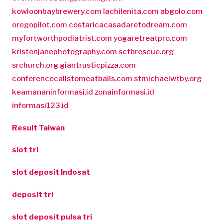
kowloonbaybrewery.com
lachilenita.com
abgolo.com
oregopilot.com
costaricacasadaretodream.com
myfortworthpodiatrist.com
yogaretreatpro.com
kristenjanephotography.com
sctbrescue.org
srchurch.org
giantrusticpizza.com
conferencecallstomeatballs.com
stmichaelwtby.org
keamananinformasi.id
zonainformasi.id
informasi123.id
Result Taiwan
slot tri
slot deposit Indosat
deposit tri
slot deposit pulsa tri