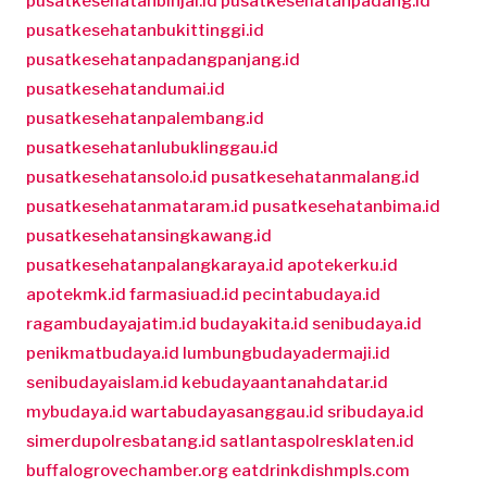
pusatkesehatanbinjai.id
pusatkesehatanpadang.id
pusatkesehatanbukittinggi.id
pusatkesehatanpadangpanjang.id
pusatkesehatandumai.id
pusatkesehatanpalembang.id
pusatkesehatanlubuklinggau.id
pusatkesehatansolo.id
pusatkesehatanmalang.id
pusatkesehatanmataram.id
pusatkesehatanbima.id
pusatkesehatansingkawang.id
pusatkesehatanpalangkaraya.id
apotekerku.id
apotekmk.id
farmasiuad.id
pecintabudaya.id
ragambudayajatim.id
budayakita.id
senibudaya.id
penikmatbudaya.id
lumbungbudayadermaji.id
senibudayaislam.id
kebudayaantanahdatar.id
mybudaya.id
wartabudayasanggau.id
sribudaya.id
simerdupolresbatang.id
satlantaspolresklaten.id
buffalogrovechamber.org
eatdrinkdishmpls.com