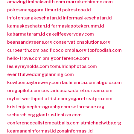
amazingtimlocksmith.com
marrakechimmo.com
polresmanggaraitimur.id
polrestoba.id
infotentangkesehatan.id
informasikesehatan.id
kamuskesehatan.id
farmasiapotekerumm.id
kabarmataram.id
cakelifeeveryday.com
beansandgreens.org
conservationsolutions.org
curbearth.com
pacificocolombia.org
topfoodish.com
hello-trove.com
pmigconference.com
lesleyreynolds.com
tomulrichphotos.com
eventfulweddingplanning.com
kowloonbaybrewery.com
lachilenita.com
abgolo.com
oregopilot.com
costaricacasadaretodream.com
myfortworthpodiatrist.com
yogaretreatpro.com
kristenjanephotography.com
sctbrescue.org
srchurch.org
giantrusticpizza.com
conferencecallstomeatballs.com
stmichaelwtby.org
keamananinformasi.id
zonainformasi.id