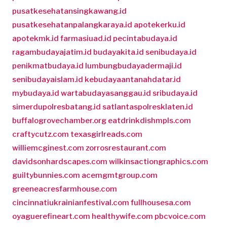
pusatkesehatansingkawang.id
pusatkesehatanpalangkaraya.id
apotekerku.id
apotekmk.id
farmasiuad.id
pecintabudaya.id
ragambudayajatim.id
budayakita.id
senibudaya.id
penikmatbudaya.id
lumbungbudayadermaji.id
senibudayaislam.id
kebudayaantanahdatar.id
mybudaya.id
wartabudayasanggau.id
sribudaya.id
simerdupolresbatang.id
satlantaspolresklaten.id
buffalogrovechamber.org
eatdrinkdishmpls.com
craftycutz.com
texasgirlreads.com
williemcginest.com
zorrosrestaurant.com
davidsonhardscapes.com
wilkinsactiongraphics.com
guiltybunnies.com
acemgmtgroup.com
greeneacresfarmhouse.com
cincinnatiukrainianfestival.com
fullhousesa.com
oyaguerefineart.com
healthywife.com
pbcvoice.com