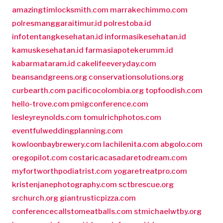
amazingtimlocksmith.com
marrakechimmo.com
polresmanggaraitimur.id
polrestoba.id
infotentangkesehatan.id
informasikesehatan.id
kamuskesehatan.id
farmasiapotekerumm.id
kabarmataram.id
cakelifeeveryday.com
beansandgreens.org
conservationsolutions.org
curbearth.com
pacificocolombia.org
topfoodish.com
hello-trove.com
pmigconference.com
lesleyreynolds.com
tomulrichphotos.com
eventfulweddingplanning.com
kowloonbaybrewery.com
lachilenita.com
abgolo.com
oregopilot.com
costaricacasadaretodream.com
myfortworthpodiatrist.com
yogaretreatpro.com
kristenjanephotography.com
sctbrescue.org
srchurch.org
giantrusticpizza.com
conferencecallstomeatballs.com
stmichaelwtby.org