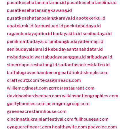
pusatkesehatanmataram.id
pusatkesehatanbima.id
pusatkesehatansingkawang.id
pusatkesehatanpalangkaraya.id
apotekerku.id
apotekmk.id
farmasiuad.id
pecintabudaya.id
ragambudayajatim.id
budayakita.id
senibudaya.id
penikmatbudaya.id
lumbungbudayadermaji.id
senibudayaislam.id
kebudayaantanahdatar.id
mybudaya.id
wartabudayasanggau.id
sribudaya.id
simerdupolresbatang.id
satlantaspolresklaten.id
buffalogrovechamber.org
eatdrinkdishmpls.com
craftycutz.com
texasgirlreads.com
williemcginest.com
zorrosrestaurant.com
davidsonhardscapes.com
wilkinsactiongraphics.com
guiltybunnies.com
acemgmtgroup.com
greeneacresfarmhouse.com
cincinnatiukrainianfestival.com
fullhousesa.com
oyaguerefineart.com
healthywife.com
pbcvoice.com