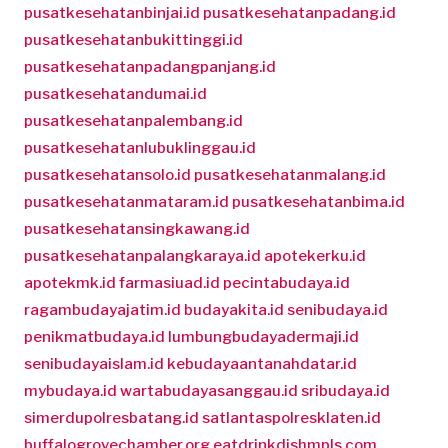
pusatkesehatanbinjai.id
pusatkesehatanpadang.id
pusatkesehatanbukittinggi.id
pusatkesehatanpadangpanjang.id
pusatkesehatandumai.id
pusatkesehatanpalembang.id
pusatkesehatanlubuklinggau.id
pusatkesehatansolo.id
pusatkesehatanmalang.id
pusatkesehatanmataram.id
pusatkesehatanbima.id
pusatkesehatansingkawang.id
pusatkesehatanpalangkaraya.id
apotekerku.id
apotekmk.id
farmasiuad.id
pecintabudaya.id
ragambudayajatim.id
budayakita.id
senibudaya.id
penikmatbudaya.id
lumbungbudayadermaji.id
senibudayaislam.id
kebudayaantanahdatar.id
mybudaya.id
wartabudayasanggau.id
sribudaya.id
simerdupolresbatang.id
satlantaspolresklaten.id
buffalogrovechamber.org
eatdrinkdishmpls.com