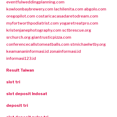
eventfulweddingplanning.com
kowloonbaybrewery.com
lachilenita.com
abgolo.com
oregopilot.com
costaricacasadaretodream.com
myfortworthpodiatrist.com
yogaretreatpro.com
kristenjanephotography.com
sctbrescue.org
srchurch.org
giantrusticpizza.com
conferencecallstomeatballs.com
stmichaelwtby.org
keamananinformasi.id
zonainformasi.id
informasi123.id
Result Taiwan
slot tri
slot deposit Indosat
deposit tri