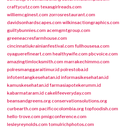
craftycutz.com
texasgirlreads.com
williemcginest.com
zorrosrestaurant.com
davidsonhardscapes.com
wilkinsactiongraphics.com
guiltybunnies.com
acemgmtgroup.com
greeneacresfarmhouse.com
cincinnatiukrainianfestival.com
fullhousesa.com
oyaguerefineart.com
healthywife.com
pbcvoice.com
amazingtimlocksmith.com
marrakechimmo.com
polresmanggaraitimur.id
polrestoba.id
infotentangkesehatan.id
informasikesehatan.id
kamuskesehatan.id
farmasiapotekerumm.id
kabarmataram.id
cakelifeeveryday.com
beansandgreens.org
conservationsolutions.org
curbearth.com
pacificocolombia.org
topfoodish.com
hello-trove.com
pmigconference.com
lesleyreynolds.com
tomulrichphotos.com