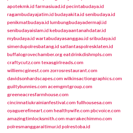
apotekmk.id
farmasiuad.id
pecintabudaya.id
ragambudayajatim.id
budayakita.id
senibudaya.id
penikmatbudaya.id
lumbungbudayadermaji.id
senibudayaislam.id
kebudayaantanahdatar.id
mybudaya.id
wartabudayasanggau.id
sribudaya.id
simerdupolresbatang.id
satlantaspolresklaten.id
buffalogrovechamber.org
eatdrinkdishmpls.com
craftycutz.com
texasgirlreads.com
williemcginest.com
zorrosrestaurant.com
davidsonhardscapes.com
wilkinsactiongraphics.com
guiltybunnies.com
acemgmtgroup.com
greeneacresfarmhouse.com
cincinnatiukrainianfestival.com
fullhousesa.com
oyaguerefineart.com
healthywife.com
pbcvoice.com
amazingtimlocksmith.com
marrakechimmo.com
polresmanggaraitimur.id
polrestoba.id