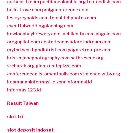
curbearth.com
pacificocolombia.org
topfoodish.com
hello-trove.com
pmigconference.com
lesleyreynolds.com
tomulrichphotos.com
eventfulweddingplanning.com
kowloonbaybrewery.com
lachilenita.com
abgolo.com
oregopilot.com
costaricacasadaretodream.com
myfortworthpodiatrist.com
yogaretreatpro.com
kristenjanephotography.com
sctbrescue.org
srchurch.org
giantrusticpizza.com
conferencecallstomeatballs.com
stmichaelwtby.org
keamananinformasi.id
zonainformasi.id
informasi123.id
Result Taiwan
slot tri
slot deposit Indosat