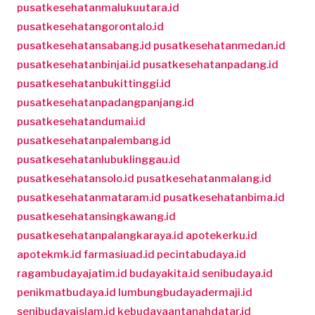
pusatkesehatanmalukuutara.id
pusatkesehatangorontalo.id
pusatkesehatansabang.id
pusatkesehatanmedan.id
pusatkesehatanbinjai.id
pusatkesehatanpadang.id
pusatkesehatanbukittinggi.id
pusatkesehatanpadangpanjang.id
pusatkesehatandumai.id
pusatkesehatanpalembang.id
pusatkesehatanlubuklinggau.id
pusatkesehatansolo.id
pusatkesehatanmalang.id
pusatkesehatanmataram.id
pusatkesehatanbima.id
pusatkesehatansingkawang.id
pusatkesehatanpalangkaraya.id
apotekerku.id
apotekmk.id
farmasiuad.id
pecintabudaya.id
ragambudayajatim.id
budayakita.id
senibudaya.id
penikmatbudaya.id
lumbungbudayadermaji.id
senibudayaislam.id
kebudayaantanahdatar.id