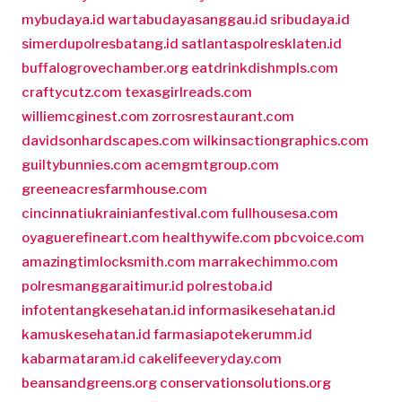
mybudaya.id
wartabudayasanggau.id
sribudaya.id
simerdupolresbatang.id
satlantaspolresklaten.id
buffalogrovechamber.org
eatdrinkdishmpls.com
craftycutz.com
texasgirlreads.com
williemcginest.com
zorrosrestaurant.com
davidsonhardscapes.com
wilkinsactiongraphics.com
guiltybunnies.com
acemgmtgroup.com
greeneacresfarmhouse.com
cincinnatiukrainianfestival.com
fullhousesa.com
oyaguerefineart.com
healthywife.com
pbcvoice.com
amazingtimlocksmith.com
marrakechimmo.com
polresmanggaraitimur.id
polrestoba.id
infotentangkesehatan.id
informasikesehatan.id
kamuskesehatan.id
farmasiapotekerumm.id
kabarmataram.id
cakelifeeveryday.com
beansandgreens.org
conservationsolutions.org