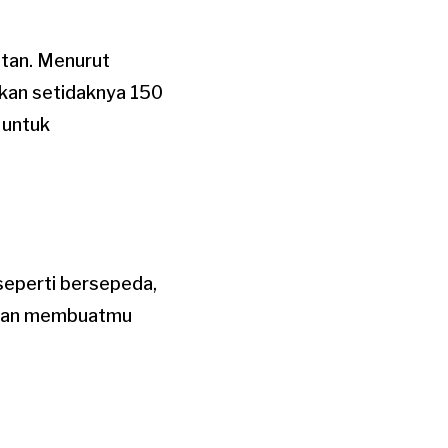
atan. Menurut
ukan setidaknya 150
 untuk
 seperti bersepeda,
i akan membuatmu