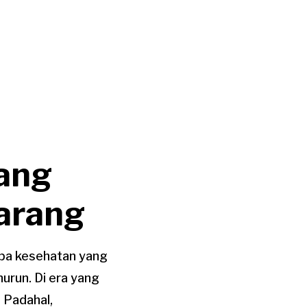
yang
arang
npa kesehatan yang
nurun. Di era yang
 Padahal,