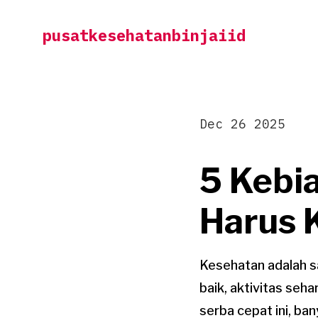
Skip
pusatkesehatanbinjaiid
to
content
Dec 26 2025
5 Kebi
Harus 
Kesehatan adalah s
baik, aktivitas seha
serba cepat ini, ba