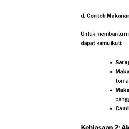
d. Contoh Makana
Untuk membantu mem
dapat kamu ikuti:
Sara
Maka
toma
Maka
pangg
Cami
Kebiasaan 2: Ak