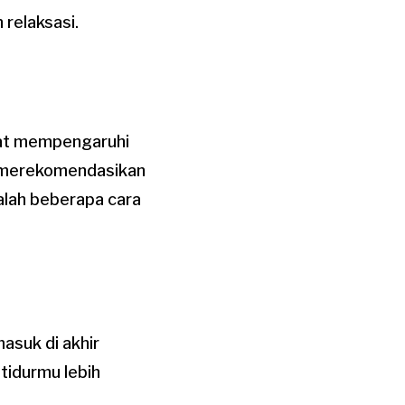
 relaksasi.
pat mempengaruhi
on merekomendasikan
alah beberapa cara
asuk di akhir
tidurmu lebih