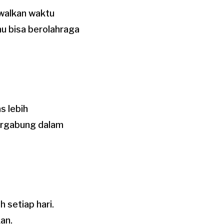
walkan waktu
u bisa berolahraga
s lebih
ergabung dalam
h setiap hari.
an.