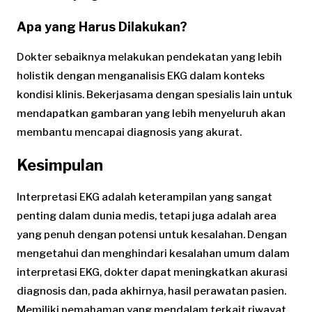
Apa yang Harus Dilakukan?
Dokter sebaiknya melakukan pendekatan yang lebih
holistik dengan menganalisis EKG dalam konteks
kondisi klinis. Bekerjasama dengan spesialis lain untuk
mendapatkan gambaran yang lebih menyeluruh akan
membantu mencapai diagnosis yang akurat.
Kesimpulan
Interpretasi EKG adalah keterampilan yang sangat
penting dalam dunia medis, tetapi juga adalah area
yang penuh dengan potensi untuk kesalahan. Dengan
mengetahui dan menghindari kesalahan umum dalam
interpretasi EKG, dokter dapat meningkatkan akurasi
diagnosis dan, pada akhirnya, hasil perawatan pasien.
Memiliki pemahaman yang mendalam terkait riwayat