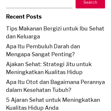
Search
Recent Posts
Tips Makanan Bergizi untuk Ibu Sehat
dan Keluarga
Apa Itu Pembuluh Darah dan
Mengapa Sangat Penting?
Ajakan Sehat: Strategi Jitu untuk
Meningkatkan Kualitas Hidup
Apa Itu Otot dan Bagaimana Perannya
dalam Kesehatan Tubuh?
5 Ajaran Sehat untuk Meningkatkan
Kualitas Hidup Anda