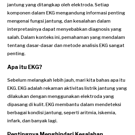
jantung yang ditangkap oleh elektroda. Setiap
komponen dalam EKG mengandung informasi penting
mengenai fungsi jantung, dan kesalahan dalam
interpretasinya dapat menyebabkan diagnosis yang
salah. Dalam konteks ini, pemahaman yang mendalam
tentang dasar-dasar dan metode analisis EKG sangat
penting.
Apa itu EKG?
Sebelum melangkah lebih jauh, mari kita bahas apa itu
EKG. EKG adalah rekaman aktivitas listrik jantung yang
dilakukan dengan menggunakan elektroda yang
dipasang di kulit. EKG membantu dalam mendeteksi
berbagai kondisi jantung, seperti aritmia, iskemia,
infark, dan banyak lagi.
Pentingnya Menghindari Kesalahan