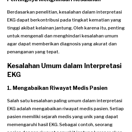
Berdasarkan penelitian, kesalahan dalam interpretasi
EKG dapat berkontribusi pada tingkat kematian yang
tinggi akibat kelainan jantung. Oleh karena itu, penting
untuk mengenali dan menghindari kesalahan umum
agar dapat memberikan diagnosis yang akurat dan
penanganan yang tepat.
Kesalahan Umum dalam Interpretasi
EKG
1. Mengabaikan Riwayat Medis Pasien
Salah satu kesalahan paling umum dalam interpretasi
EKG adalah mengabaikan riwayat medis pasien. Setiap
pasien memiliki sejarah medis yang unik yang dapat
memengaruhi hasil EKG. Sebagai contoh, seorang