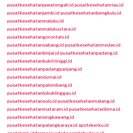
pusatkesehatanjawatengah.id
pusatkesehatanriau.id
pusatkesehatanjambi.id
pusatkesehatanbengkulu.id
pusatkesehatanmaluku.id
pusatkesehatanmalukuutara.id
pusatkesehatangorontalo.id
pusatkesehatansabang.id
pusatkesehatanmedan.id
pusatkesehatanbinjai.id
pusatkesehatanpadang.id
pusatkesehatanbukittinggi.id
pusatkesehatanpadangpanjang.id
pusatkesehatandumai.id
pusatkesehatanpalembang.id
pusatkesehatanlubuklinggau.id
pusatkesehatansolo.id
pusatkesehatanmalang.id
pusatkesehatanmataram.id
pusatkesehatanbima.id
pusatkesehatansingkawang.id
pusatkesehatanpalangkaraya.id
apotekerku.id