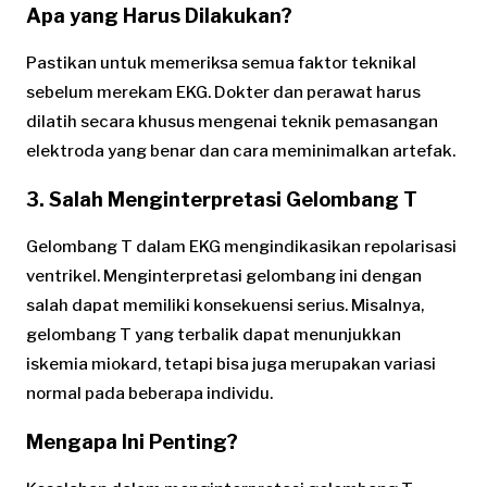
Apa yang Harus Dilakukan?
Pastikan untuk memeriksa semua faktor teknikal
sebelum merekam EKG. Dokter dan perawat harus
dilatih secara khusus mengenai teknik pemasangan
elektroda yang benar dan cara meminimalkan artefak.
3. Salah Menginterpretasi Gelombang T
Gelombang T dalam EKG mengindikasikan repolarisasi
ventrikel. Menginterpretasi gelombang ini dengan
salah dapat memiliki konsekuensi serius. Misalnya,
gelombang T yang terbalik dapat menunjukkan
iskemia miokard, tetapi bisa juga merupakan variasi
normal pada beberapa individu.
Mengapa Ini Penting?