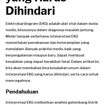
Dihindari
Elektrokardiogram (EKG) adalah alat vital dalam dunia
medis, khususnya dalam diagnosa masalah jantung.
Meski tampak sederhana, interpretasi EKG
memerlukan pemahaman dan keterampilan yang
mendalam. Banyak praktisi medis, baik yang
berpengalaman maupun baru, dapat membuat
kesalahan yang dapat berakibat fatal. Dalam artikel ini,
kita akan membahas lima kesalahan umum dalam
interpretasi EKG yang harus dihindari, serta cara untuk
mencegahnya.
Pendahuluan
Interpretasi EKG melibatkan analisis gelombang listrik