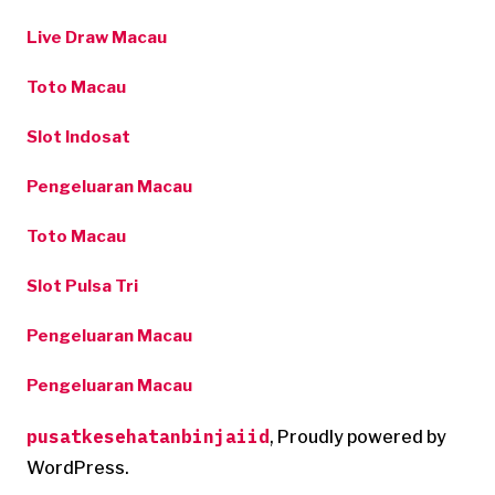
Live Draw Macau
Toto Macau
Slot Indosat
Pengeluaran Macau
Toto Macau
Slot Pulsa Tri
Pengeluaran Macau
Pengeluaran Macau
pusatkesehatanbinjaiid
,
Proudly powered by
WordPress.