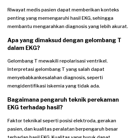
Riwayat medis pasien dapat memberikan konteks
penting yang memengaruhi hasil EKG, sehingga
membantu mengarahkan diagnosis yang lebih akurat.
Apa yang dimaksud dengan gelombang T
dalam EKG?
Gelombang T mewakili repolarisasi ventrikel.
Interpretasi gelombang T yang salah dapat
menyebabkankesalahan diagnosis, seperti
mengidentifikasi iskemia yang tidak ada.
Bagaimana pengaruh teknik perekaman
EKG terhadap hasil?
Faktor teknikal seperti posisi elektroda, gerakan
pasien, dan kualitas peralatan berpengaruh besar
terhadap hasil EKG. Kualitas yang buruk dapat