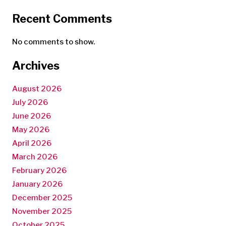
Recent Comments
No comments to show.
Archives
August 2026
July 2026
June 2026
May 2026
April 2026
March 2026
February 2026
January 2026
December 2025
November 2025
October 2025