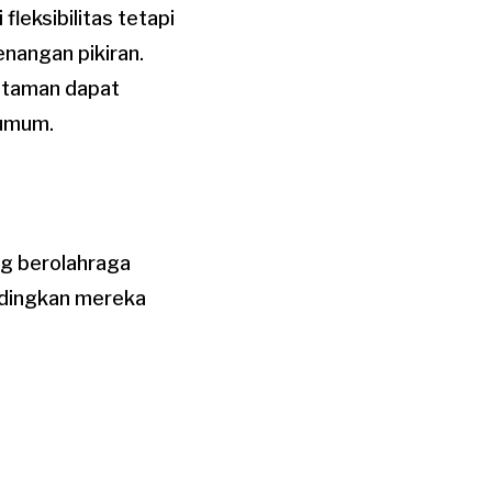
fleksibilitas tetapi
nangan pikiran.
di taman dapat
 umum.
ng berolahraga
andingkan mereka