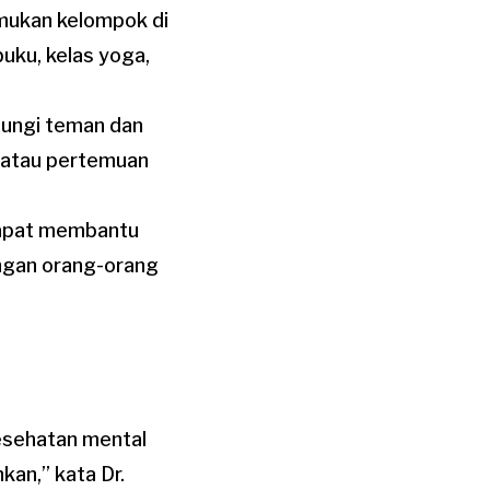
mukan kelompok di
buku, kelas yoga,
ungi teman dan
l, atau pertemuan
dapat membantu
ngan orang-orang
kesehatan mental
kan,” kata Dr.