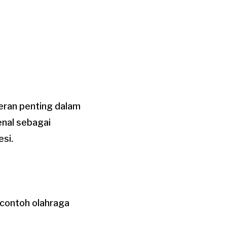
peran penting dalam
enal sebagai
si.
 contoh olahraga