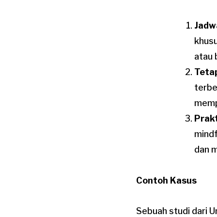
Jadwa
khusu
atau 
Teta
terbe
mempr
Prak
mind
dan 
Contoh Kasus
Sebuah studi dari U