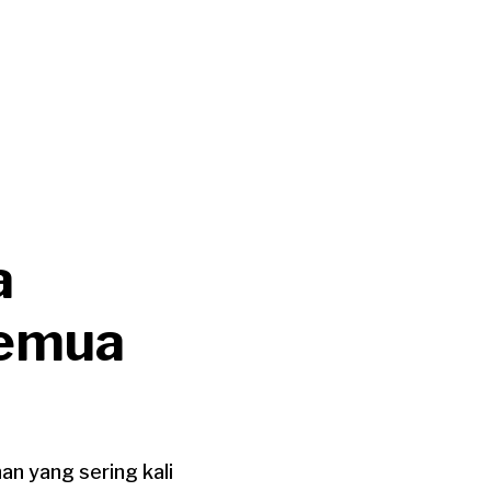
a
Semua
n yang sering kali