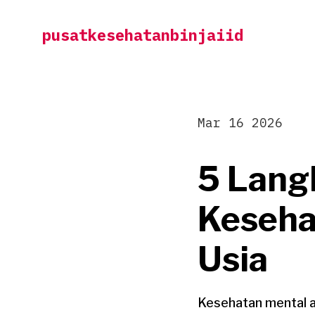
Skip
pusatkesehatanbinjaiid
to
content
Mar 16 2026
5 Lang
Keseha
Usia
Kesehatan mental ad