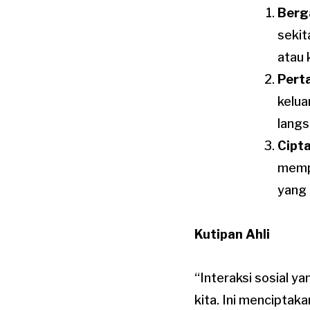
Berg
sekit
atau 
Pert
kelua
langs
Cipt
memp
yang
Kutipan Ahli
“Interaksi sosial y
kita. Ini menciptak