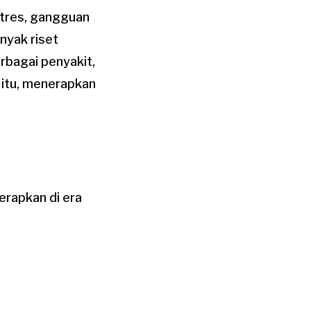
 stres, gangguan
anyak riset
bagai penyakit,
a itu, menerapkan
erapkan di era