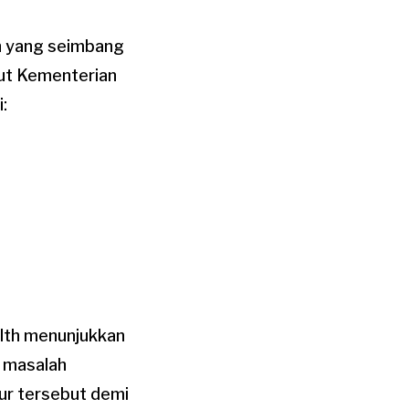
n yang seimbang
urut Kementerian
:
alth menunjukkan
i masalah
sur tersebut demi