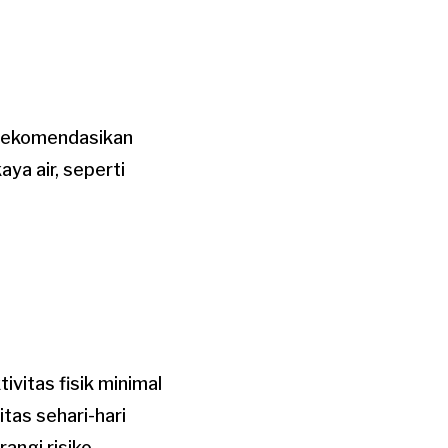
erekomendasikan
aya air, seperti
vitas fisik minimal
tas sehari-hari
angi risiko