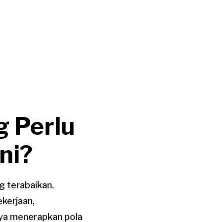
g Perlu
ni?
g terabaikan.
ekerjaan,
nya menerapkan pola