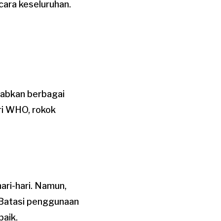
cara keseluruhan.
babkan berbagai
ri WHO, rokok
ari-hari. Namun,
 Batasi penggunaan
baik.