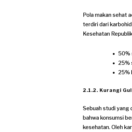
Pola makan sehat a
terdiri dari karbohi
Kesehatan Republik 
50% 
25% s
25% k
2.1.2. Kurangi Gu
Sebuah studi yang d
bahwa konsumsi ber
kesehatan. Oleh ka