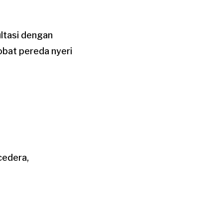
ltasi dengan
obat pereda nyeri
cedera,