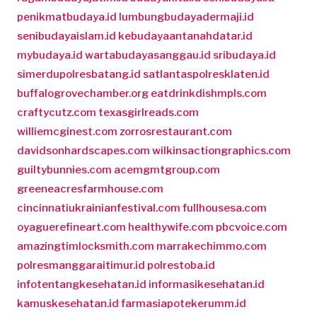
penikmatbudaya.id
lumbungbudayadermaji.id
senibudayaislam.id
kebudayaantanahdatar.id
mybudaya.id
wartabudayasanggau.id
sribudaya.id
simerdupolresbatang.id
satlantaspolresklaten.id
buffalogrovechamber.org
eatdrinkdishmpls.com
craftycutz.com
texasgirlreads.com
williemcginest.com
zorrosrestaurant.com
davidsonhardscapes.com
wilkinsactiongraphics.com
guiltybunnies.com
acemgmtgroup.com
greeneacresfarmhouse.com
cincinnatiukrainianfestival.com
fullhousesa.com
oyaguerefineart.com
healthywife.com
pbcvoice.com
amazingtimlocksmith.com
marrakechimmo.com
polresmanggaraitimur.id
polrestoba.id
infotentangkesehatan.id
informasikesehatan.id
kamuskesehatan.id
farmasiapotekerumm.id