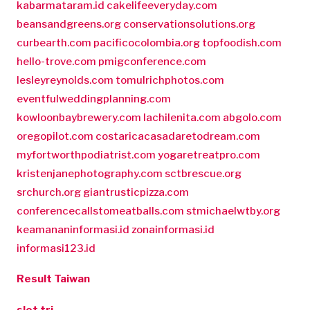
kabarmataram.id
cakelifeeveryday.com
beansandgreens.org
conservationsolutions.org
curbearth.com
pacificocolombia.org
topfoodish.com
hello-trove.com
pmigconference.com
lesleyreynolds.com
tomulrichphotos.com
eventfulweddingplanning.com
kowloonbaybrewery.com
lachilenita.com
abgolo.com
oregopilot.com
costaricacasadaretodream.com
myfortworthpodiatrist.com
yogaretreatpro.com
kristenjanephotography.com
sctbrescue.org
srchurch.org
giantrusticpizza.com
conferencecallstomeatballs.com
stmichaelwtby.org
keamananinformasi.id
zonainformasi.id
informasi123.id
Result Taiwan