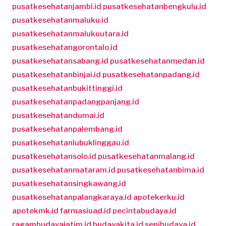
pusatkesehatanjambi.id
pusatkesehatanbengkulu.id
pusatkesehatanmaluku.id
pusatkesehatanmalukuutara.id
pusatkesehatangorontalo.id
pusatkesehatansabang.id
pusatkesehatanmedan.id
pusatkesehatanbinjai.id
pusatkesehatanpadang.id
pusatkesehatanbukittinggi.id
pusatkesehatanpadangpanjang.id
pusatkesehatandumai.id
pusatkesehatanpalembang.id
pusatkesehatanlubuklinggau.id
pusatkesehatansolo.id
pusatkesehatanmalang.id
pusatkesehatanmataram.id
pusatkesehatanbima.id
pusatkesehatansingkawang.id
pusatkesehatanpalangkaraya.id
apotekerku.id
apotekmk.id
farmasiuad.id
pecintabudaya.id
ragambudayajatim.id
budayakita.id
senibudaya.id