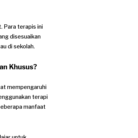
 Para terapis ini
ang disesuaikan
tau di sekolah.
han Khusus?
pat mempengaruhi
enggunakan terapi
 Beberapa manfaat
lajar untuk