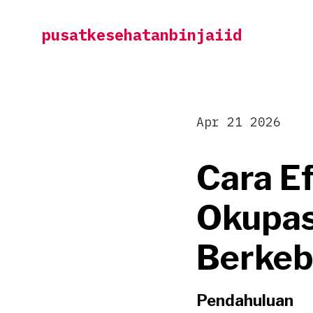
Skip
pusatkesehatanbinjaiid
to
content
Apr 21 2026
Cara E
Okupas
Berkeb
Pendahuluan