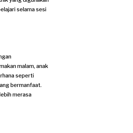
lajari selama sesi
engan
t makan malam, anak
rhana seperti
yang bermanfaat.
 lebih merasa