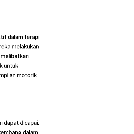
if dalam terapi
ereka melakukan
 melibatkan
k untuk
ampilan motorik
n dapat dicapai.
erkembang dalam