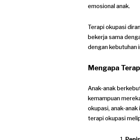
emosional anak.
Terapi okupasi dira
bekerja sama denga
dengan kebutuhan ind
Mengapa Terapi
Anak-anak berkebu
kemampuan mereka d
okupasi, anak-anak
terapi okupasi melip
Peni