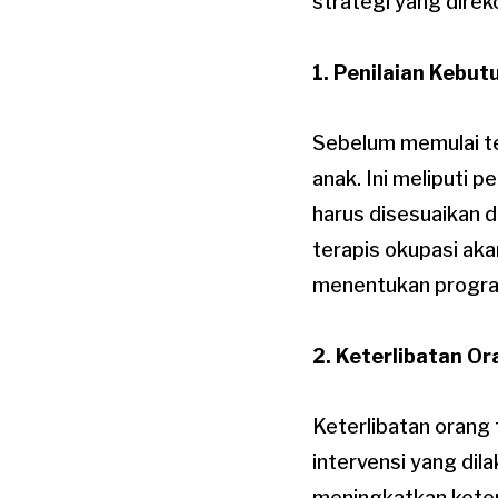
strategi yang dire
1. Penilaian Kebu
Sebelum memulai te
anak. Ini meliputi 
harus disesuaikan 
terapis okupasi ak
menentukan progra
2. Keterlibatan O
Keterlibatan orang 
intervensi yang di
meningkatkan keterl