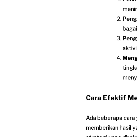
menin
Peng
bagai
Peng
aktiv
Meng
tingk
menye
Cara Efektif M
Ada beberapa cara 
memberikan hasil y