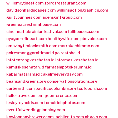
williemcginest.com
zorrosrestaurant.com
davidsonhardscapes.com
wilkinsactiongraphics.com
guiltybunnies.com
acemgmtgroup.com
greeneacresfarmhouse.com
cincinnatiukrainianfestival.com
fullhousesa.com
oyaguerefineart.com
healthywife.com
pbcvoice.com
amazingtimlocksmith.com
marrakechimmo.com
polresmanggaraitimur.id
polrestoba.id
infotentangkesehatan.id
informasikesehatan.id
kamuskesehatan.id
farmasiapotekerumm.id
kabarmataram.id
cakelifeeveryday.com
beansandgreens.org
conservationsolutions.org
curbearth.com
pacificocolombia.org
topfoodish.com
hello-trove.com
pmigconference.com
lesleyreynolds.com
tomulrichphotos.com
eventfulweddingplanning.com
kowloonbaybrewery.com
lachilenita.com
abgolo.com