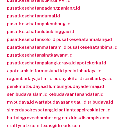
pusatkesehatanbukittinggi.id
pusatkesehatanpadangpanjang.id
pusatkesehatandumai.id
pusatkesehatanpalembang.id
pusatkesehatanlubuklinggau.id
pusatkesehatansolo.id
pusatkesehatanmalang.id
pusatkesehatanmataram.id
pusatkesehatanbima.id
pusatkesehatansingkawang.id
pusatkesehatanpalangkaraya.id
apotekerku.id
apotekmk.id
farmasiuad.id
pecintabudaya.id
ragambudayajatim.id
budayakita.id
senibudaya.id
penikmatbudaya.id
lumbungbudayadermaji.id
senibudayaislam.id
kebudayaantanahdatar.id
mybudaya.id
wartabudayasanggau.id
sribudaya.id
simerdupolresbatang.id
satlantaspolresklaten.id
buffalogrovechamber.org
eatdrinkdishmpls.com
craftycutz.com
texasgirlreads.com