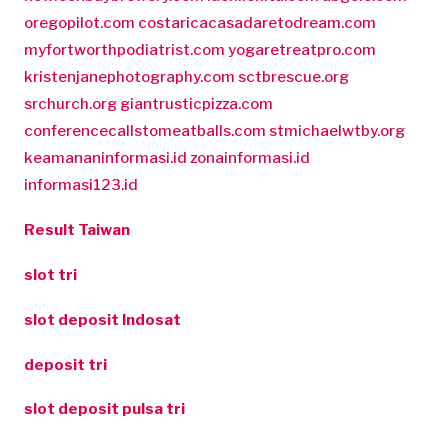
oregopilot.com
costaricacasadaretodream.com
myfortworthpodiatrist.com
yogaretreatpro.com
kristenjanephotography.com
sctbrescue.org
srchurch.org
giantrusticpizza.com
conferencecallstomeatballs.com
stmichaelwtby.org
keamananinformasi.id
zonainformasi.id
informasi123.id
Result Taiwan
slot tri
slot deposit Indosat
deposit tri
slot deposit pulsa tri