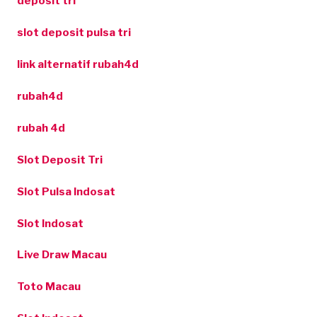
deposit tri
slot deposit pulsa tri
link alternatif rubah4d
rubah4d
rubah 4d
Slot Deposit Tri
Slot Pulsa Indosat
Slot Indosat
Live Draw Macau
Toto Macau