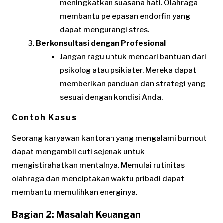
meningkatkan suasana hati. Olahraga
membantu pelepasan endorfin yang
dapat mengurangi stres.
Berkonsultasi dengan Profesional
Jangan ragu untuk mencari bantuan dari
psikolog atau psikiater. Mereka dapat
memberikan panduan dan strategi yang
sesuai dengan kondisi Anda.
Contoh Kasus
Seorang karyawan kantoran yang mengalami burnout
dapat mengambil cuti sejenak untuk
mengistirahatkan mentalnya. Memulai rutinitas
olahraga dan menciptakan waktu pribadi dapat
membantu memulihkan energinya.
Bagian 2: Masalah Keuangan