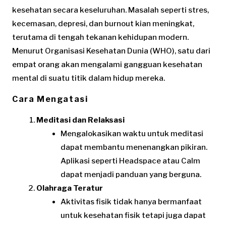
kesehatan secara keseluruhan. Masalah seperti stres,
kecemasan, depresi, dan burnout kian meningkat,
terutama di tengah tekanan kehidupan modern.
Menurut Organisasi Kesehatan Dunia (WHO), satu dari
empat orang akan mengalami gangguan kesehatan
mental di suatu titik dalam hidup mereka.
Cara Mengatasi
Meditasi dan Relaksasi
Mengalokasikan waktu untuk meditasi
dapat membantu menenangkan pikiran.
Aplikasi seperti Headspace atau Calm
dapat menjadi panduan yang berguna.
Olahraga Teratur
Aktivitas fisik tidak hanya bermanfaat
untuk kesehatan fisik tetapi juga dapat