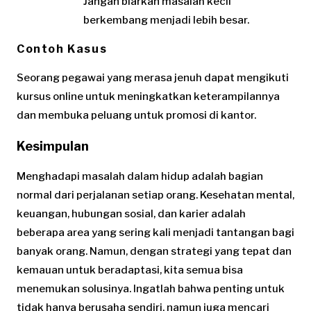
Jangan biarkan masalah kecil
berkembang menjadi lebih besar.
Contoh Kasus
Seorang pegawai yang merasa jenuh dapat mengikuti
kursus online untuk meningkatkan keterampilannya
dan membuka peluang untuk promosi di kantor.
Kesimpulan
Menghadapi masalah dalam hidup adalah bagian
normal dari perjalanan setiap orang. Kesehatan mental,
keuangan, hubungan sosial, dan karier adalah
beberapa area yang sering kali menjadi tantangan bagi
banyak orang. Namun, dengan strategi yang tepat dan
kemauan untuk beradaptasi, kita semua bisa
menemukan solusinya. Ingatlah bahwa penting untuk
tidak hanya berusaha sendiri, namun juga mencari