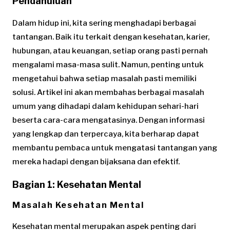
Pendahuluan
Dalam hidup ini, kita sering menghadapi berbagai
tantangan. Baik itu terkait dengan kesehatan, karier,
hubungan, atau keuangan, setiap orang pasti pernah
mengalami masa-masa sulit. Namun, penting untuk
mengetahui bahwa setiap masalah pasti memiliki
solusi. Artikel ini akan membahas berbagai masalah
umum yang dihadapi dalam kehidupan sehari-hari
beserta cara-cara mengatasinya. Dengan informasi
yang lengkap dan terpercaya, kita berharap dapat
membantu pembaca untuk mengatasi tantangan yang
mereka hadapi dengan bijaksana dan efektif.
Bagian 1: Kesehatan Mental
Masalah Kesehatan Mental
Kesehatan mental merupakan aspek penting dari