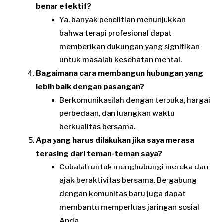
benar efektif?
Ya, banyak penelitian menunjukkan
bahwa terapi profesional dapat
memberikan dukungan yang signifikan
untuk masalah kesehatan mental.
Bagaimana cara membangun hubungan yang
lebih baik dengan pasangan?
Berkomunikasilah dengan terbuka, hargai
perbedaan, dan luangkan waktu
berkualitas bersama.
Apa yang harus dilakukan jika saya merasa
terasing dari teman-teman saya?
Cobalah untuk menghubungi mereka dan
ajak beraktivitas bersama. Bergabung
dengan komunitas baru juga dapat
membantu memperluas jaringan sosial
Anda.