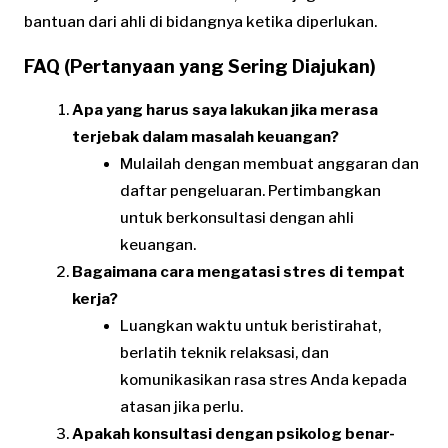
bantuan dari ahli di bidangnya ketika diperlukan.
FAQ (Pertanyaan yang Sering Diajukan)
Apa yang harus saya lakukan jika merasa
terjebak dalam masalah keuangan?
Mulailah dengan membuat anggaran dan
daftar pengeluaran. Pertimbangkan
untuk berkonsultasi dengan ahli
keuangan.
Bagaimana cara mengatasi stres di tempat
kerja?
Luangkan waktu untuk beristirahat,
berlatih teknik relaksasi, dan
komunikasikan rasa stres Anda kepada
atasan jika perlu.
Apakah konsultasi dengan psikolog benar-