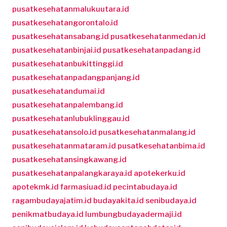
pusatkesehatanmalukuutara.id
pusatkesehatangorontalo.id
pusatkesehatansabang.id
pusatkesehatanmedan.id
pusatkesehatanbinjai.id
pusatkesehatanpadang.id
pusatkesehatanbukittinggi.id
pusatkesehatanpadangpanjang.id
pusatkesehatandumai.id
pusatkesehatanpalembang.id
pusatkesehatanlubuklinggau.id
pusatkesehatansolo.id
pusatkesehatanmalang.id
pusatkesehatanmataram.id
pusatkesehatanbima.id
pusatkesehatansingkawang.id
pusatkesehatanpalangkaraya.id
apotekerku.id
apotekmk.id
farmasiuad.id
pecintabudaya.id
ragambudayajatim.id
budayakita.id
senibudaya.id
penikmatbudaya.id
lumbungbudayadermaji.id