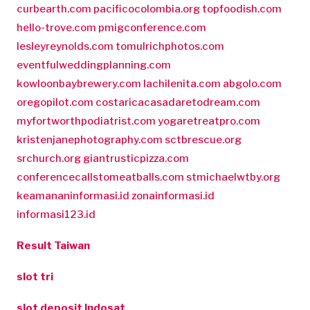
curbearth.com
pacificocolombia.org
topfoodish.com
hello-trove.com
pmigconference.com
lesleyreynolds.com
tomulrichphotos.com
eventfulweddingplanning.com
kowloonbaybrewery.com
lachilenita.com
abgolo.com
oregopilot.com
costaricacasadaretodream.com
myfortworthpodiatrist.com
yogaretreatpro.com
kristenjanephotography.com
sctbrescue.org
srchurch.org
giantrusticpizza.com
conferencecallstomeatballs.com
stmichaelwtby.org
keamananinformasi.id
zonainformasi.id
informasi123.id
Result Taiwan
slot tri
slot deposit Indosat