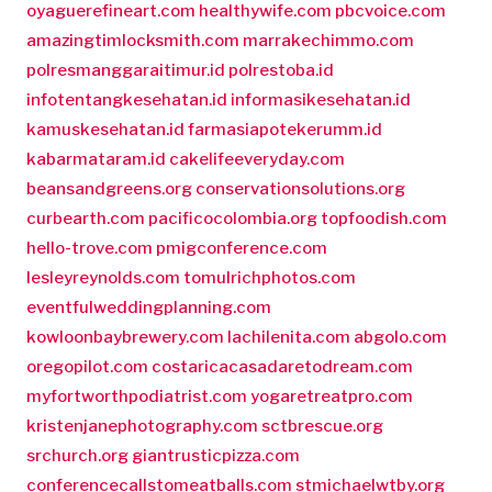
oyaguerefineart.com
healthywife.com
pbcvoice.com
amazingtimlocksmith.com
marrakechimmo.com
polresmanggaraitimur.id
polrestoba.id
infotentangkesehatan.id
informasikesehatan.id
kamuskesehatan.id
farmasiapotekerumm.id
kabarmataram.id
cakelifeeveryday.com
beansandgreens.org
conservationsolutions.org
curbearth.com
pacificocolombia.org
topfoodish.com
hello-trove.com
pmigconference.com
lesleyreynolds.com
tomulrichphotos.com
eventfulweddingplanning.com
kowloonbaybrewery.com
lachilenita.com
abgolo.com
oregopilot.com
costaricacasadaretodream.com
myfortworthpodiatrist.com
yogaretreatpro.com
kristenjanephotography.com
sctbrescue.org
srchurch.org
giantrusticpizza.com
conferencecallstomeatballs.com
stmichaelwtby.org