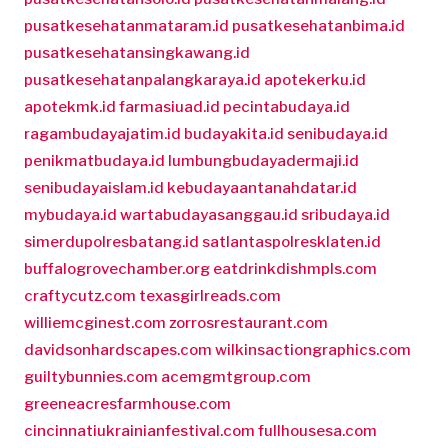
pusatkesehatanmataram.id
pusatkesehatanbima.id
pusatkesehatansingkawang.id
pusatkesehatanpalangkaraya.id
apotekerku.id
apotekmk.id
farmasiuad.id
pecintabudaya.id
ragambudayajatim.id
budayakita.id
senibudaya.id
penikmatbudaya.id
lumbungbudayadermaji.id
senibudayaislam.id
kebudayaantanahdatar.id
mybudaya.id
wartabudayasanggau.id
sribudaya.id
simerdupolresbatang.id
satlantaspolresklaten.id
buffalogrovechamber.org
eatdrinkdishmpls.com
craftycutz.com
texasgirlreads.com
williemcginest.com
zorrosrestaurant.com
davidsonhardscapes.com
wilkinsactiongraphics.com
guiltybunnies.com
acemgmtgroup.com
greeneacresfarmhouse.com
cincinnatiukrainianfestival.com
fullhousesa.com