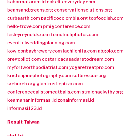
kabarmataram.id
cakelifeeveryday.com
beansandgreens.org
conservationsolutions.org
curbearth.com
pacificocolombia.org
topfoodish.com
hello-trove.com
pmigconference.com
lesleyreynolds.com
tomulrichphotos.com
eventfulweddingplanning.com
kowloonbaybrewery.com
lachilenita.com
abgolo.com
oregopilot.com
costaricacasadaretodream.com
myfortworthpodiatrist.com
yogaretreatpro.com
kristenjanephotography.com
sctbrescue.org
srchurch.org
giantrusticpizza.com
conferencecallstomeatballs.com
stmichaelwtby.org
keamananinformasi.id
zonainformasi.id
informasi123.id
Result Taiwan
slot tri