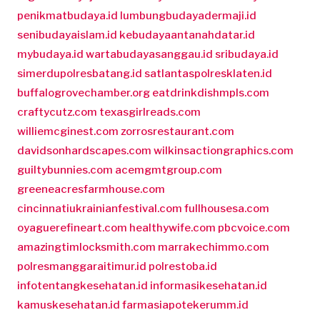
penikmatbudaya.id
lumbungbudayadermaji.id
senibudayaislam.id
kebudayaantanahdatar.id
mybudaya.id
wartabudayasanggau.id
sribudaya.id
simerdupolresbatang.id
satlantaspolresklaten.id
buffalogrovechamber.org
eatdrinkdishmpls.com
craftycutz.com
texasgirlreads.com
williemcginest.com
zorrosrestaurant.com
davidsonhardscapes.com
wilkinsactiongraphics.com
guiltybunnies.com
acemgmtgroup.com
greeneacresfarmhouse.com
cincinnatiukrainianfestival.com
fullhousesa.com
oyaguerefineart.com
healthywife.com
pbcvoice.com
amazingtimlocksmith.com
marrakechimmo.com
polresmanggaraitimur.id
polrestoba.id
infotentangkesehatan.id
informasikesehatan.id
kamuskesehatan.id
farmasiapotekerumm.id