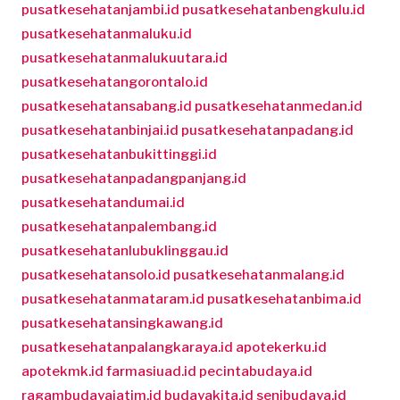
pusatkesehatanjambi.id
pusatkesehatanbengkulu.id
pusatkesehatanmaluku.id
pusatkesehatanmalukuutara.id
pusatkesehatangorontalo.id
pusatkesehatansabang.id
pusatkesehatanmedan.id
pusatkesehatanbinjai.id
pusatkesehatanpadang.id
pusatkesehatanbukittinggi.id
pusatkesehatanpadangpanjang.id
pusatkesehatandumai.id
pusatkesehatanpalembang.id
pusatkesehatanlubuklinggau.id
pusatkesehatansolo.id
pusatkesehatanmalang.id
pusatkesehatanmataram.id
pusatkesehatanbima.id
pusatkesehatansingkawang.id
pusatkesehatanpalangkaraya.id
apotekerku.id
apotekmk.id
farmasiuad.id
pecintabudaya.id
ragambudayajatim.id
budayakita.id
senibudaya.id