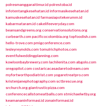
polresmanggaraitimur.id
polrestoba.id
infotentangkesehatan.id
informasikesehatan.id
kamuskesehatan.id
farmasiapotekerumm.id
kabarmataram.id
cakelifeeveryday.com
beansandgreens.org
conservationsolutions.org
curbearth.com
pacificocolombia.org
topfoodish.com
hello-trove.com
pmigconference.com
lesleyreynolds.com
tomulrichphotos.com
eventfulweddingplanning.com
kowloonbaybrewery.com
lachilenita.com
abgolo.com
oregopilot.com
costaricacasadaretodream.com
myfortworthpodiatrist.com
yogaretreatpro.com
kristenjanephotography.com
sctbrescue.org
srchurch.org
giantrusticpizza.com
conferencecallstomeatballs.com
stmichaelwtby.org
keamananinformasi.id
zonainformasi.id