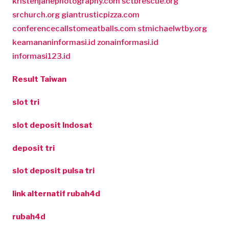
kristenjanephotography.com
sctbrescue.org
srchurch.org
giantrusticpizza.com
conferencecallstomeatballs.com
stmichaelwtby.org
keamananinformasi.id
zonainformasi.id
informasi123.id
Result Taiwan
slot tri
slot deposit Indosat
deposit tri
slot deposit pulsa tri
link alternatif rubah4d
rubah4d