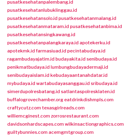
pusatkesehatanpalembang.id
pusatkesehatanlubuklinggau.id
pusatkesehatansolo.id
pusatkesehatanmalang.id
pusatkesehatanmataram.id
pusatkesehatanbima.id
pusatkesehatansingkawang.id
pusatkesehatanpalangkaraya.id
apotekerku.id
apotekmk.id
farmasiuad.id
pecintabudaya.id
ragambudayajatim.id
budayakita.id
senibudaya.id
penikmatbudaya.id
lumbungbudayadermaji.id
senibudayaislam.id
kebudayaantanahdatar.id
mybudaya.id
wartabudayasanggau.id
sribudaya.id
simerdupolresbatang.id
satlantaspolresklaten.id
buffalogrovechamber.org
eatdrinkdishmpls.com
craftycutz.com
texasgirlreads.com
williemcginest.com
zorrosrestaurant.com
davidsonhardscapes.com
wilkinsactiongraphics.com
guiltybunnies.com
acemgmtgroup.com