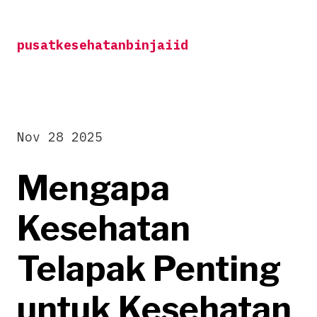
Skip
to
pusatkesehatanbinjaiid
content
Nov 28 2025
Mengapa
Kesehatan
Telapak Penting
untuk Kesehatan