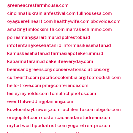
greeneacresfarmhouse.com
cincinnatiukrainianfestival.com
fullhousesa.com
oyaguerefineart.com
healthywife.com
pbcvoice.com
amazingtimlocksmith.com
marrakechimmo.com
polresmanggaraitimur.id
polrestoba.id
infotentangkesehatan.id
informasikesehatan.id
kamuskesehatan.id
farmasiapotekerumm.id
kabarmataram.id
cakelifeeveryday.com
beansandgreens.org
conservationsolutions.org
curbearth.com
pacificocolombia.org
topfoodish.com
hello-trove.com
pmigconference.com
lesleyreynolds.com
tomulrichphotos.com
eventfulweddingplanning.com
kowloonbaybrewery.com
lachilenita.com
abgolo.com
oregopilot.com
costaricacasadaretodream.com
myfortworthpodiatrist.com
yogaretreatpro.com