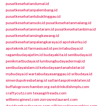
pusatkesehatandumai.id
pusatkesehatanpalembang.id
pusatkesehatanlubuklinggau.id
pusatkesehatansolo.id
pusatkesehatanmalang.id
pusatkesehatanmataram.id
pusatkesehatanbima.id
pusatkesehatansingkawang.id
pusatkesehatanpalangkaraya.id
apotekerku.id
apotekmk.id
farmasiuad.id
pecintabudaya.id
ragambudayajatim.id
budayakita.id
senibudaya.id
penikmatbudaya.id
lumbungbudayadermaji.id
senibudayaislam.id
kebudayaantanahdatar.id
mybudaya.id
wartabudayasanggau.id
sribudaya.id
simerdupolresbatang.id
satlantaspolresklaten.id
buffalogrovechamber.org
eatdrinkdishmpls.com
craftycutz.com
texasgirlreads.com
williemcginest.com
zorrosrestaurant.com