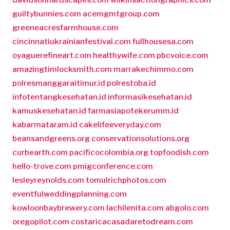
davidsonhardscapes.com
wilkinsactiongraphics.com
guiltybunnies.com
acemgmtgroup.com
greeneacresfarmhouse.com
cincinnatiukrainianfestival.com
fullhousesa.com
oyaguerefineart.com
healthywife.com
pbcvoice.com
amazingtimlocksmith.com
marrakechimmo.com
polresmanggaraitimur.id
polrestoba.id
infotentangkesehatan.id
informasikesehatan.id
kamuskesehatan.id
farmasiapotekerumm.id
kabarmataram.id
cakelifeeveryday.com
beansandgreens.org
conservationsolutions.org
curbearth.com
pacificocolombia.org
topfoodish.com
hello-trove.com
pmigconference.com
lesleyreynolds.com
tomulrichphotos.com
eventfulweddingplanning.com
kowloonbaybrewery.com
lachilenita.com
abgolo.com
oregopilot.com
costaricacasadaretodream.com