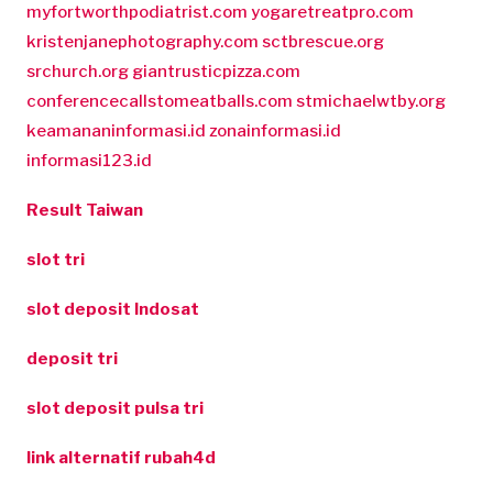
myfortworthpodiatrist.com
yogaretreatpro.com
kristenjanephotography.com
sctbrescue.org
srchurch.org
giantrusticpizza.com
conferencecallstomeatballs.com
stmichaelwtby.org
keamananinformasi.id
zonainformasi.id
informasi123.id
Result Taiwan
slot tri
slot deposit Indosat
deposit tri
slot deposit pulsa tri
link alternatif rubah4d