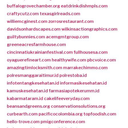
buffalogrovechamber.org
eatdrinkdishmpls.com
craftycutz.com
texasgirlreads.com
williemcginest.com
zorrosrestaurant.com
davidsonhardscapes.com
wilkinsactiongraphics.com
guiltybunnies.com
acemgmtgroup.com
greeneacresfarmhouse.com
cincinnatiukrainianfestival.com
fullhousesa.com
oyaguerefineart.com
healthywife.com
pbcvoice.com
amazingtimlocksmith.com
marrakechimmo.com
polresmanggaraitimur.id
polrestoba.id
infotentangkesehatan.id
informasikesehatan.id
kamuskesehatan.id
farmasiapotekerumm.id
kabarmataram.id
cakelifeeveryday.com
beansandgreens.org
conservationsolutions.org
curbearth.com
pacificocolombia.org
topfoodish.com
hello-trove.com
pmigconference.com