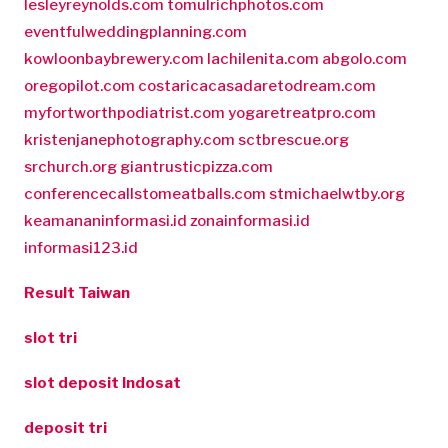
lesleyreynolds.com
tomulrichphotos.com
eventfulweddingplanning.com
kowloonbaybrewery.com
lachilenita.com
abgolo.com
oregopilot.com
costaricacasadaretodream.com
myfortworthpodiatrist.com
yogaretreatpro.com
kristenjanephotography.com
sctbrescue.org
srchurch.org
giantrusticpizza.com
conferencecallstomeatballs.com
stmichaelwtby.org
keamananinformasi.id
zonainformasi.id
informasi123.id
Result Taiwan
slot tri
slot deposit Indosat
deposit tri