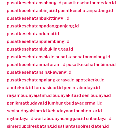
pusatkesehatansabang.id
pusatkesehatanmedan.id
pusatkesehatanbinjai.id
pusatkesehatanpadang.id
pusatkesehatanbukittinggi.id
pusatkesehatanpadangpanjang.id
pusatkesehatandumai.id
pusatkesehatanpalembang.id
pusatkesehatanlubuklinggau.id
pusatkesehatansolo.id
pusatkesehatanmalang.id
pusatkesehatanmataram.id
pusatkesehatanbima.id
pusatkesehatansingkawang.id
pusatkesehatanpalangkaraya.id
apotekerku.id
apotekmk.id
farmasiuad.id
pecintabudaya.id
ragambudayajatim.id
budayakita.id
senibudaya.id
penikmatbudaya.id
lumbungbudayadermaji.id
senibudayaislam.id
kebudayaantanahdatar.id
mybudaya.id
wartabudayasanggau.id
sribudaya.id
simerdupolresbatang.id
satlantaspolresklaten.id