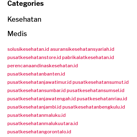
Categories
Kesehatan
Medis
solusikesehatan.id
asuransikesehatansyariah.id
pusatkesehatanstore.id
pabrikalatkesehatan.id
perencanaandinaskesehatan.id
pusatkesehatanbanten.id
pusatkesehatanjawatimur.id
pusatkesehatansumut.id
pusatkesehatansumbar.id
pusatkesehatansumsel.id
pusatkesehatanjawatengah.id
pusatkesehatanriau.id
pusatkesehatanjambi.id
pusatkesehatanbengkulu.id
pusatkesehatanmaluku.id
pusatkesehatanmalukuutara.id
pusatkesehatangorontalo.id