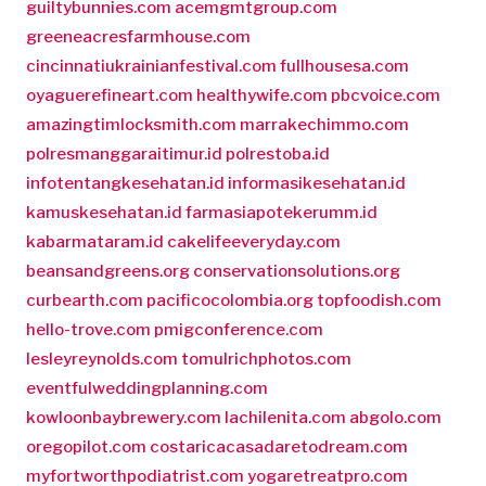
guiltybunnies.com
acemgmtgroup.com
greeneacresfarmhouse.com
cincinnatiukrainianfestival.com
fullhousesa.com
oyaguerefineart.com
healthywife.com
pbcvoice.com
amazingtimlocksmith.com
marrakechimmo.com
polresmanggaraitimur.id
polrestoba.id
infotentangkesehatan.id
informasikesehatan.id
kamuskesehatan.id
farmasiapotekerumm.id
kabarmataram.id
cakelifeeveryday.com
beansandgreens.org
conservationsolutions.org
curbearth.com
pacificocolombia.org
topfoodish.com
hello-trove.com
pmigconference.com
lesleyreynolds.com
tomulrichphotos.com
eventfulweddingplanning.com
kowloonbaybrewery.com
lachilenita.com
abgolo.com
oregopilot.com
costaricacasadaretodream.com
myfortworthpodiatrist.com
yogaretreatpro.com