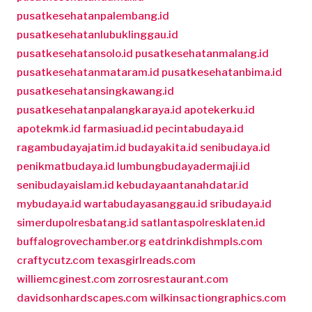
pusatkesehatanpalembang.id
pusatkesehatanlubuklinggau.id
pusatkesehatansolo.id
pusatkesehatanmalang.id
pusatkesehatanmataram.id
pusatkesehatanbima.id
pusatkesehatansingkawang.id
pusatkesehatanpalangkaraya.id
apotekerku.id
apotekmk.id
farmasiuad.id
pecintabudaya.id
ragambudayajatim.id
budayakita.id
senibudaya.id
penikmatbudaya.id
lumbungbudayadermaji.id
senibudayaislam.id
kebudayaantanahdatar.id
mybudaya.id
wartabudayasanggau.id
sribudaya.id
simerdupolresbatang.id
satlantaspolresklaten.id
buffalogrovechamber.org
eatdrinkdishmpls.com
craftycutz.com
texasgirlreads.com
williemcginest.com
zorrosrestaurant.com
davidsonhardscapes.com
wilkinsactiongraphics.com