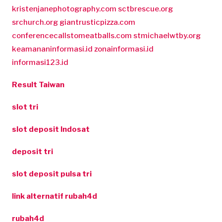
kristenjanephotography.com
sctbrescue.org
srchurch.org
giantrusticpizza.com
conferencecallstomeatballs.com
stmichaelwtby.org
keamananinformasi.id
zonainformasi.id
informasi123.id
Result Taiwan
slot tri
slot deposit Indosat
deposit tri
slot deposit pulsa tri
link alternatif rubah4d
rubah4d