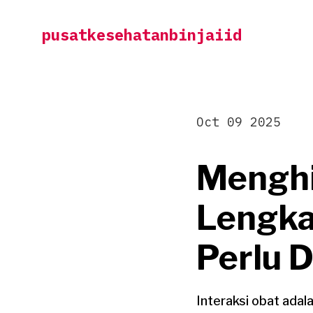
Skip
pusatkesehatanbinjaiid
to
content
Oct 09 2025
Menghi
Lengka
Perlu D
Interaksi obat adal