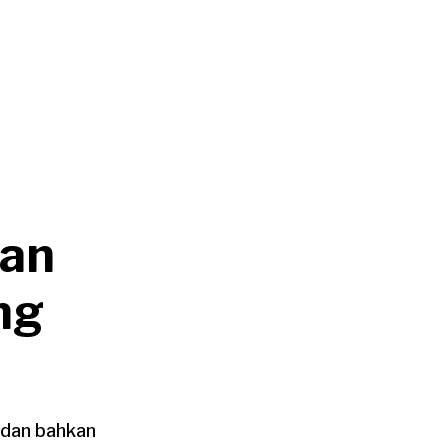
uan
ng
n dan bahkan