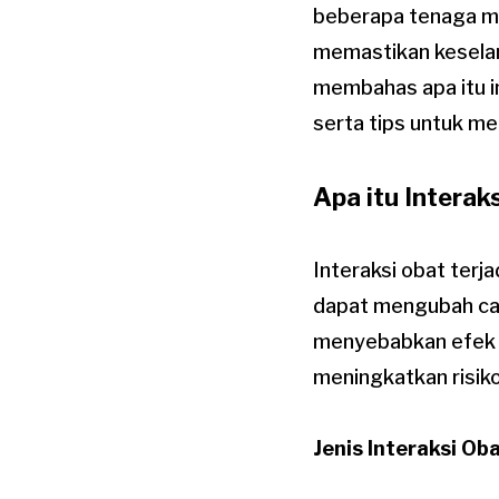
beberapa tenaga me
memastikan keselam
membahas apa itu in
serta tips untuk men
Apa itu Interak
Interaksi obat terja
dapat mengubah cara
menyebabkan efek y
meningkatkan risik
Jenis Interaksi Ob