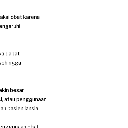
raksi obat karena
engaruhi
nya dapat
sehingga
akin besar
si, atau penggunaan
n pasien lansia.
penggunaan obat