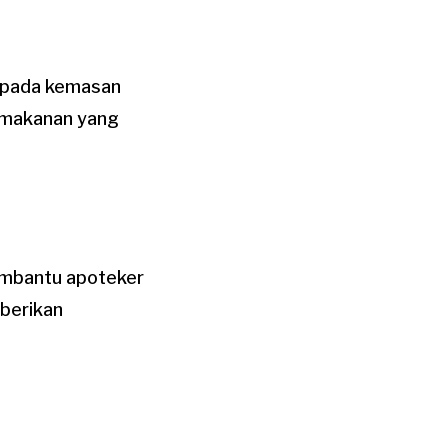
l pada kemasan
 makanan yang
mbantu apoteker
mberikan