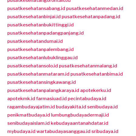
pusatkesehatangorontalo.id
pusatkesehatansabang.id
pusatkesehatanmedan.id
pusatkesehatanbinjai.id
pusatkesehatanpadang.id
pusatkesehatanbukittinggi.id
pusatkesehatanpadangpanjang.id
pusatkesehatandumai.id
pusatkesehatanpalembang.id
pusatkesehatanlubuklinggau.id
pusatkesehatansolo.id
pusatkesehatanmalang.id
pusatkesehatanmataram.id
pusatkesehatanbima.id
pusatkesehatansingkawang.id
pusatkesehatanpalangkaraya.id
apotekerku.id
apotekmk.id
farmasiuad.id
pecintabudaya.id
ragambudayajatim.id
budayakita.id
senibudaya.id
penikmatbudaya.id
lumbungbudayadermaji.id
senibudayaislam.id
kebudayaantanahdatar.id
mybudaya.id
wartabudayasanggau.id
sribudaya.id