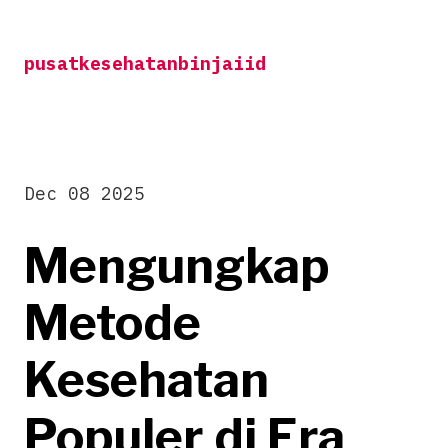
Skip
to
pusatkesehatanbinjaiid
content
Dec 08 2025
Mengungkap
Metode
Kesehatan
Populer di Era