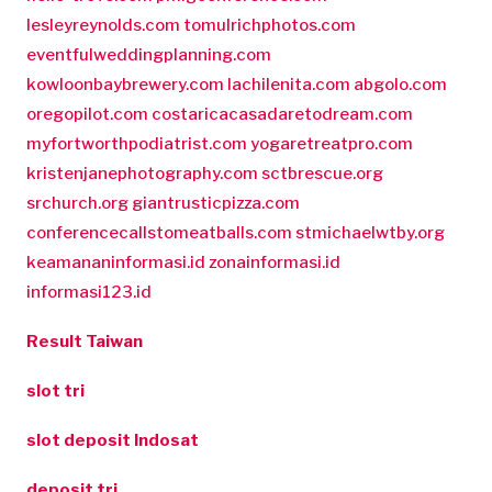
lesleyreynolds.com
tomulrichphotos.com
eventfulweddingplanning.com
kowloonbaybrewery.com
lachilenita.com
abgolo.com
oregopilot.com
costaricacasadaretodream.com
myfortworthpodiatrist.com
yogaretreatpro.com
kristenjanephotography.com
sctbrescue.org
srchurch.org
giantrusticpizza.com
conferencecallstomeatballs.com
stmichaelwtby.org
keamananinformasi.id
zonainformasi.id
informasi123.id
Result Taiwan
slot tri
slot deposit Indosat
deposit tri