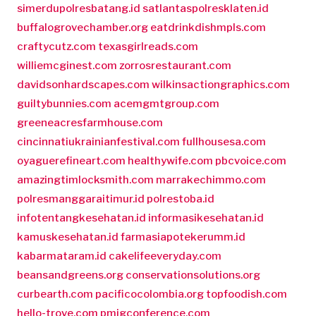
simerdupolresbatang.id
satlantaspolresklaten.id
buffalogrovechamber.org
eatdrinkdishmpls.com
craftycutz.com
texasgirlreads.com
williemcginest.com
zorrosrestaurant.com
davidsonhardscapes.com
wilkinsactiongraphics.com
guiltybunnies.com
acemgmtgroup.com
greeneacresfarmhouse.com
cincinnatiukrainianfestival.com
fullhousesa.com
oyaguerefineart.com
healthywife.com
pbcvoice.com
amazingtimlocksmith.com
marrakechimmo.com
polresmanggaraitimur.id
polrestoba.id
infotentangkesehatan.id
informasikesehatan.id
kamuskesehatan.id
farmasiapotekerumm.id
kabarmataram.id
cakelifeeveryday.com
beansandgreens.org
conservationsolutions.org
curbearth.com
pacificocolombia.org
topfoodish.com
hello-trove.com
pmigconference.com