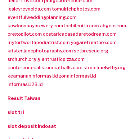
hello-trove.com
pmigconference.com
lesleyreynolds.com
tomulrichphotos.com
eventfulweddingplanning.com
kowloonbaybrewery.com
lachilenita.com
abgolo.com
oregopilot.com
costaricacasadaretodream.com
myfortworthpodiatrist.com
yogaretreatpro.com
kristenjanephotography.com
sctbrescue.org
srchurch.org
giantrusticpizza.com
conferencecallstomeatballs.com
stmichaelwtby.org
keamananinformasi.id
zonainformasi.id
informasi123.id
Result Taiwan
slot tri
slot deposit Indosat