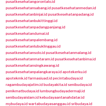
pusatkesehatangorontalo.id
pusatkesehatansabang.id
pusatkesehatanmedan.id
pusatkesehatanbinjai.id
pusatkesehatanpadang.id
pusatkesehatanbukittinggi.id
pusatkesehatanpadangpanjang.id
pusatkesehatandumai.id
pusatkesehatanpalembang.id
pusatkesehatanlubuklinggau.id
pusatkesehatansolo.id
pusatkesehatanmalang.id
pusatkesehatanmataram.id
pusatkesehatanbima.id
pusatkesehatansingkawang.id
pusatkesehatanpalangkaraya.id
apotekerku.id
apotekmk.id
farmasiuad.id
pecintabudaya.id
ragambudayajatim.id
budayakita.id
senibudaya.id
penikmatbudaya.id
lumbungbudayadermaji.id
senibudayaislam.id
kebudayaantanahdatar.id
mybudaya.id
wartabudayasanggau.id
sribudaya.id