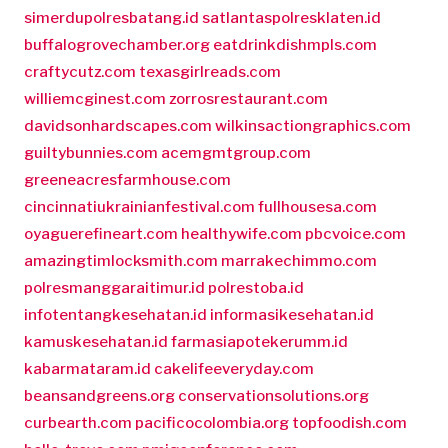
simerdupolresbatang.id
satlantaspolresklaten.id
buffalogrovechamber.org
eatdrinkdishmpls.com
craftycutz.com
texasgirlreads.com
williemcginest.com
zorrosrestaurant.com
davidsonhardscapes.com
wilkinsactiongraphics.com
guiltybunnies.com
acemgmtgroup.com
greeneacresfarmhouse.com
cincinnatiukrainianfestival.com
fullhousesa.com
oyaguerefineart.com
healthywife.com
pbcvoice.com
amazingtimlocksmith.com
marrakechimmo.com
polresmanggaraitimur.id
polrestoba.id
infotentangkesehatan.id
informasikesehatan.id
kamuskesehatan.id
farmasiapotekerumm.id
kabarmataram.id
cakelifeeveryday.com
beansandgreens.org
conservationsolutions.org
curbearth.com
pacificocolombia.org
topfoodish.com