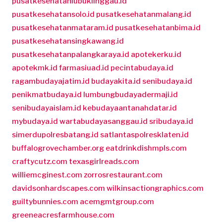
pusatkesehatanlubuklinggau.id
pusatkesehatansolo.id
pusatkesehatanmalang.id
pusatkesehatanmataram.id
pusatkesehatanbima.id
pusatkesehatansingkawang.id
pusatkesehatanpalangkaraya.id
apotekerku.id
apotekmk.id
farmasiuad.id
pecintabudaya.id
ragambudayajatim.id
budayakita.id
senibudaya.id
penikmatbudaya.id
lumbungbudayadermaji.id
senibudayaislam.id
kebudayaantanahdatar.id
mybudaya.id
wartabudayasanggau.id
sribudaya.id
simerdupolresbatang.id
satlantaspolresklaten.id
buffalogrovechamber.org
eatdrinkdishmpls.com
craftycutz.com
texasgirlreads.com
williemcginest.com
zorrosrestaurant.com
davidsonhardscapes.com
wilkinsactiongraphics.com
guiltybunnies.com
acemgmtgroup.com
greeneacresfarmhouse.com