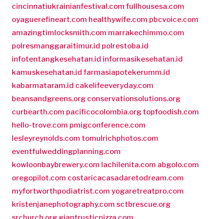
cincinnatiukrainianfestival.com
fullhousesa.com
oyaguerefineart.com
healthywife.com
pbcvoice.com
amazingtimlocksmith.com
marrakechimmo.com
polresmanggaraitimur.id
polrestoba.id
infotentangkesehatan.id
informasikesehatan.id
kamuskesehatan.id
farmasiapotekerumm.id
kabarmataram.id
cakelifeeveryday.com
beansandgreens.org
conservationsolutions.org
curbearth.com
pacificocolombia.org
topfoodish.com
hello-trove.com
pmigconference.com
lesleyreynolds.com
tomulrichphotos.com
eventfulweddingplanning.com
kowloonbaybrewery.com
lachilenita.com
abgolo.com
oregopilot.com
costaricacasadaretodream.com
myfortworthpodiatrist.com
yogaretreatpro.com
kristenjanephotography.com
sctbrescue.org
srchurch.org
giantrusticpizza.com