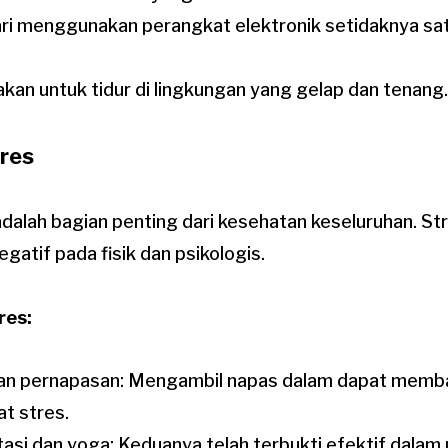
ri menggunakan perangkat elektronik setidaknya sa
kan untuk tidur di lingkungan yang gelap dan tenang.
tres
dalah bagian penting dari kesehatan keseluruhan. St
atif pada fisik dan psikologis.
res:
han pernapasan: Mengambil napas dalam dapat mem
at stres.
asi dan yoga: Keduanya telah terbukti efektif dalam