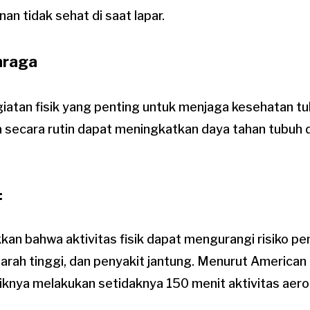
an tidak sehat di saat lapar.
hraga
iatan fisik yang penting untuk menjaga kesehatan tu
 secara rutin dapat meningkatkan daya tahan tubuh
:
kan bahwa aktivitas fisik dapat mengurangi risiko pe
arah tinggi, dan penyakit jantung. Menurut American
knya melakukan setidaknya 150 menit aktivitas aero