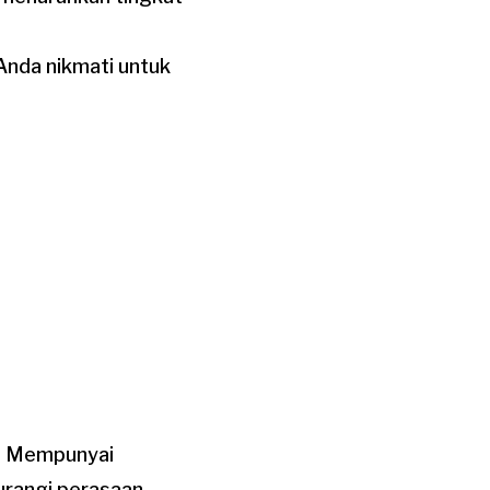
 Anda nikmati untuk
a. Mempunyai
rangi perasaan