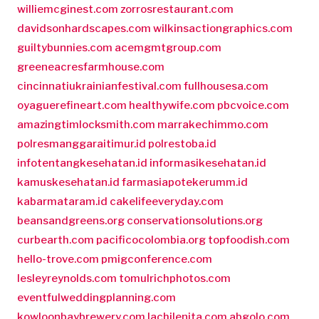
williemcginest.com
zorrosrestaurant.com
davidsonhardscapes.com
wilkinsactiongraphics.com
guiltybunnies.com
acemgmtgroup.com
greeneacresfarmhouse.com
cincinnatiukrainianfestival.com
fullhousesa.com
oyaguerefineart.com
healthywife.com
pbcvoice.com
amazingtimlocksmith.com
marrakechimmo.com
polresmanggaraitimur.id
polrestoba.id
infotentangkesehatan.id
informasikesehatan.id
kamuskesehatan.id
farmasiapotekerumm.id
kabarmataram.id
cakelifeeveryday.com
beansandgreens.org
conservationsolutions.org
curbearth.com
pacificocolombia.org
topfoodish.com
hello-trove.com
pmigconference.com
lesleyreynolds.com
tomulrichphotos.com
eventfulweddingplanning.com
kowloonbaybrewery.com
lachilenita.com
abgolo.com