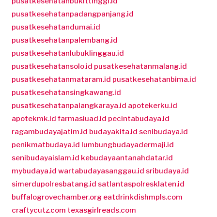
pusatkesehatanbukittinggi.id
pusatkesehatanpadangpanjang.id
pusatkesehatandumai.id
pusatkesehatanpalembang.id
pusatkesehatanlubuklinggau.id
pusatkesehatansolo.id
pusatkesehatanmalang.id
pusatkesehatanmataram.id
pusatkesehatanbima.id
pusatkesehatansingkawang.id
pusatkesehatanpalangkaraya.id
apotekerku.id
apotekmk.id
farmasiuad.id
pecintabudaya.id
ragambudayajatim.id
budayakita.id
senibudaya.id
penikmatbudaya.id
lumbungbudayadermaji.id
senibudayaislam.id
kebudayaantanahdatar.id
mybudaya.id
wartabudayasanggau.id
sribudaya.id
simerdupolresbatang.id
satlantaspolresklaten.id
buffalogrovechamber.org
eatdrinkdishmpls.com
craftycutz.com
texasgirlreads.com