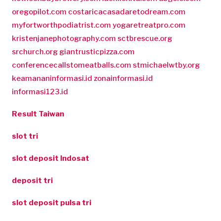
oregopilot.com
costaricacasadaretodream.com
myfortworthpodiatrist.com
yogaretreatpro.com
kristenjanephotography.com
sctbrescue.org
srchurch.org
giantrusticpizza.com
conferencecallstomeatballs.com
stmichaelwtby.org
keamananinformasi.id
zonainformasi.id
informasi123.id
Result Taiwan
slot tri
slot deposit Indosat
deposit tri
slot deposit pulsa tri