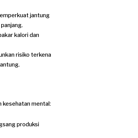
memperkuat jantung
 panjang.
akar kalori dan
unkan risiko terkena
jantung.
n kesehatan mental:
angsang produksi