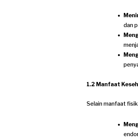
Meni
dan p
Meng
menja
Meng
penya
1.2 Manfaat Kese
Selain manfaat fisi
Meng
endor