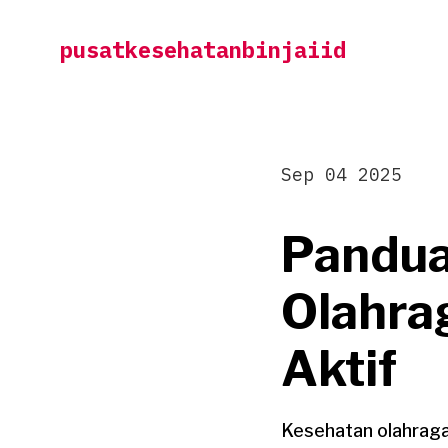
Skip
pusatkesehatanbinjaiid
to
content
Sep 04 2025
Pandua
Olahra
Aktif
Kesehatan olahraga