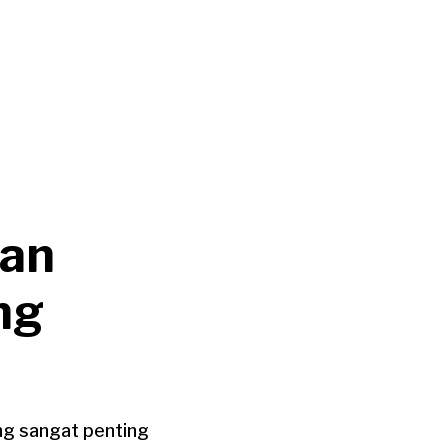
tan
ng
ng sangat penting