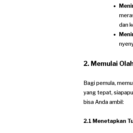
Meni
meras
dan k
Meni
nyeny
2. Memulai Ola
Bagi pemula, memul
yang tepat, siapapu
bisa Anda ambil:
2.1 Menetapkan Tu