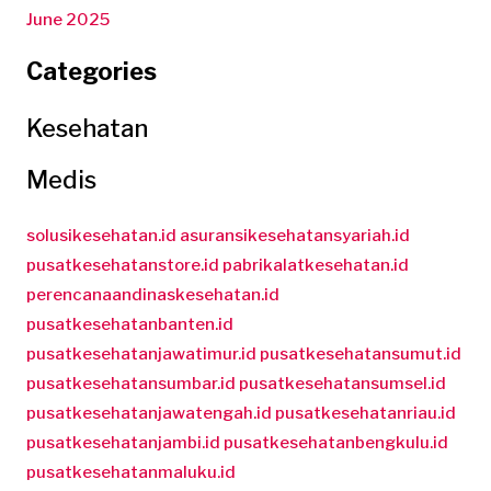
June 2025
Categories
Kesehatan
Medis
solusikesehatan.id
asuransikesehatansyariah.id
pusatkesehatanstore.id
pabrikalatkesehatan.id
perencanaandinaskesehatan.id
pusatkesehatanbanten.id
pusatkesehatanjawatimur.id
pusatkesehatansumut.id
pusatkesehatansumbar.id
pusatkesehatansumsel.id
pusatkesehatanjawatengah.id
pusatkesehatanriau.id
pusatkesehatanjambi.id
pusatkesehatanbengkulu.id
pusatkesehatanmaluku.id