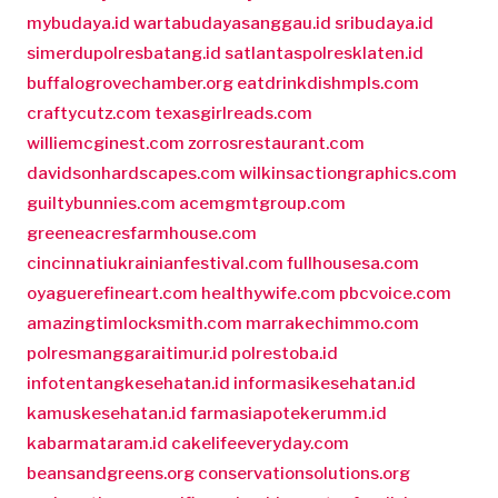
mybudaya.id
wartabudayasanggau.id
sribudaya.id
simerdupolresbatang.id
satlantaspolresklaten.id
buffalogrovechamber.org
eatdrinkdishmpls.com
craftycutz.com
texasgirlreads.com
williemcginest.com
zorrosrestaurant.com
davidsonhardscapes.com
wilkinsactiongraphics.com
guiltybunnies.com
acemgmtgroup.com
greeneacresfarmhouse.com
cincinnatiukrainianfestival.com
fullhousesa.com
oyaguerefineart.com
healthywife.com
pbcvoice.com
amazingtimlocksmith.com
marrakechimmo.com
polresmanggaraitimur.id
polrestoba.id
infotentangkesehatan.id
informasikesehatan.id
kamuskesehatan.id
farmasiapotekerumm.id
kabarmataram.id
cakelifeeveryday.com
beansandgreens.org
conservationsolutions.org