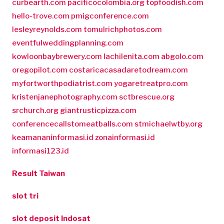
curbearth.com
pacificocolombia.org
topfoodish.com
hello-trove.com
pmigconference.com
lesleyreynolds.com
tomulrichphotos.com
eventfulweddingplanning.com
kowloonbaybrewery.com
lachilenita.com
abgolo.com
oregopilot.com
costaricacasadaretodream.com
myfortworthpodiatrist.com
yogaretreatpro.com
kristenjanephotography.com
sctbrescue.org
srchurch.org
giantrusticpizza.com
conferencecallstomeatballs.com
stmichaelwtby.org
keamananinformasi.id
zonainformasi.id
informasi123.id
Result Taiwan
slot tri
slot deposit Indosat