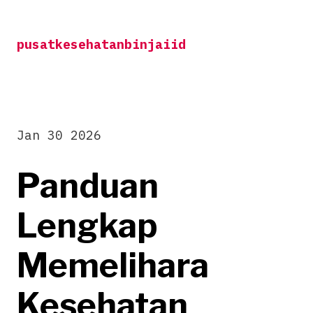
Skip
to
pusatkesehatanbinjaiid
content
Jan 30 2026
Panduan
Lengkap
Memelihara
Kesehatan