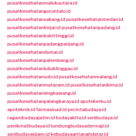
pusatkesehatanmalukuutara.id
pusatkesehatangorontalo.id
pusatkesehatansabang.id
pusatkesehatanmedan.id
pusatkesehatanbinjai.id
pusatkesehatanpadang.id
pusatkesehatanbukittinggi.id
pusatkesehatanpadangpanjang.id
pusatkesehatandumai.id
pusatkesehatanpalembang.id
pusatkesehatanlubuklinggau.id
pusatkesehatansolo.id
pusatkesehatanmalang.id
pusatkesehatanmataram.id
pusatkesehatanbima.id
pusatkesehatansingkawang.id
pusatkesehatanpalangkaraya.id
apotekerku.id
apotekmk.id
farmasiuad.id
pecintabudaya.id
ragambudayajatim.id
budayakita.id
senibudaya.id
penikmatbudaya.id
lumbungbudayadermaji.id
senibudayaislam.id
kebudayaantanahdatar.id