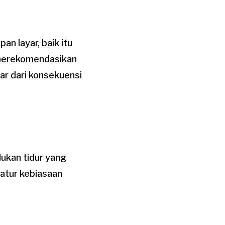
n layar, baik itu
) merekomendasikan
dar dari konsekuensi
lukan tidur yang
gatur kebiasaan