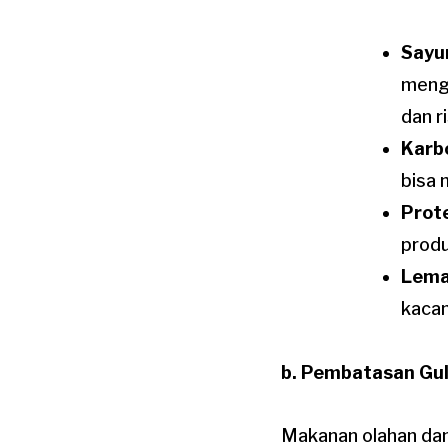
Sayu
mengo
dan r
Karb
bisa 
Prote
produ
Lema
kaca
b. Pembatasan Gu
Makanan olahan dan