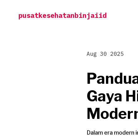
Skip
pusatkesehatanbinjaiid
to
content
Aug 30 2025
Pandua
Gaya H
Moder
Dalam era modern i