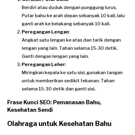
Berdiri atau duduk dengan punggung lurus.
Putar bahu ke arah depan sebanyak 10 kali, lalu
ganti arah ke belakang sebanyak 10 kali.
Peregangan Lengan
:
Angkat satu lengan ke atas dan tarik dengan
lengan yang lain. Tahan selama 15-30 detik.
Ganti dengan lengan yang lain.
Peregangan Leher
:
Miringkan kepala ke satu sisi, gunakan tangan
untuk memberikan sedikit tekanan. Tahan
selama 15-30 detik dan ganti sisi.
Frase Kunci SEO: Pemanasan Bahu,
Kesehatan Sendi
Olahraga untuk Kesehatan Bahu