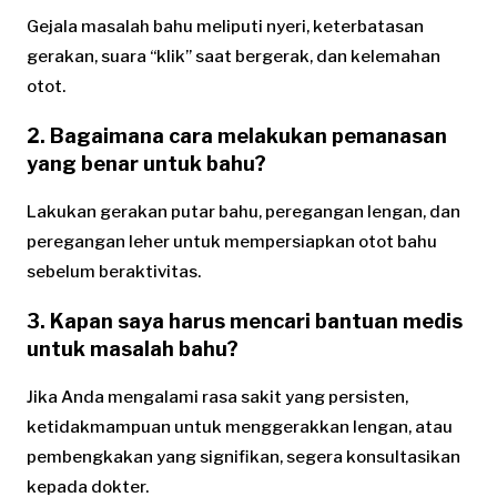
Gejala masalah bahu meliputi nyeri, keterbatasan
gerakan, suara “klik” saat bergerak, dan kelemahan
otot.
2. Bagaimana cara melakukan pemanasan
yang benar untuk bahu?
Lakukan gerakan putar bahu, peregangan lengan, dan
peregangan leher untuk mempersiapkan otot bahu
sebelum beraktivitas.
3. Kapan saya harus mencari bantuan medis
untuk masalah bahu?
Jika Anda mengalami rasa sakit yang persisten,
ketidakmampuan untuk menggerakkan lengan, atau
pembengkakan yang signifikan, segera konsultasikan
kepada dokter.