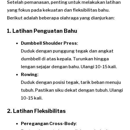
Setelah pemanasan, penting untuk melakukan latihan
yang fokus pada kekuatan dan fleksibilitas bahu.
Berikut adalah beberapa olahraga yang dianjurkan:
1.
Latihan Penguatan Bahu
Dumbbell Shoulder Press
:
Duduk dengan punggung tegak dan angkat
dumbbell di atas kepala. Turunkan hingga
lengan sejajar dengan bahu. Ulangi 10-15 kali.
Rowing
:
Duduk dengan posisi tegak, tarik beban menuju
tubuh. Pastikan siku dekat dengan tubuh. Ulangi
10-15 kali.
2.
Latihan Fleksibilitas
Peregangan Cross-Body
: