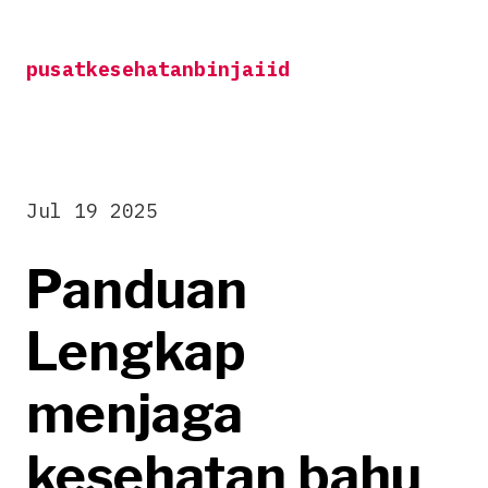
Skip
to
pusatkesehatanbinjaiid
content
Jul 19 2025
Panduan
Lengkap
menjaga
kesehatan bahu