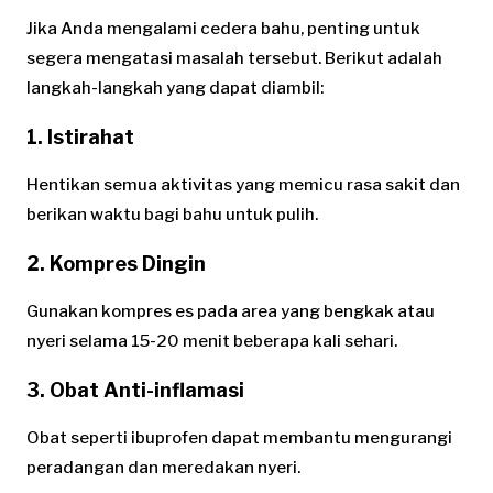
Jika Anda mengalami cedera bahu, penting untuk
segera mengatasi masalah tersebut. Berikut adalah
langkah-langkah yang dapat diambil:
1. Istirahat
Hentikan semua aktivitas yang memicu rasa sakit dan
berikan waktu bagi bahu untuk pulih.
2. Kompres Dingin
Gunakan kompres es pada area yang bengkak atau
nyeri selama 15-20 menit beberapa kali sehari.
3. Obat Anti-inflamasi
Obat seperti ibuprofen dapat membantu mengurangi
peradangan dan meredakan nyeri.