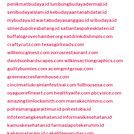
penikmatbudaya.id
lumbungbudayadermaji.id
senibudayaislam.id
kebudayaantanahdatar.id
mybudaya.id
wartabudayasanggau.id
sribudaya.id
simerdupolresbatang.id
satlantaspolresklaten.id
buffalogrovechamber.org
eatdrinkdishmpls.com
craftycutz.com
texasgirlreads.com
williemcginest.com
zorrosrestaurant.com
davidsonhardscapes.com
wilkinsactiongraphics.com
guiltybunnies.com
acemgmtgroup.com
greeneacresfarmhouse.com
cincinnatiukrainianfestival.com
fullhousesa.com
oyaguerefineart.com
healthywife.com
pbcvoice.com
amazingtimlocksmith.com
marrakechimmo.com
polresmanggaraitimur.id
polrestoba.id
infotentangkesehatan.id
informasikesehatan.id
kamuskesehatan.id
farmasiapotekerumm.id
kabarmataram.id
cakelifeeveryday.com