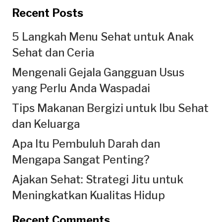
Recent Posts
5 Langkah Menu Sehat untuk Anak
Sehat dan Ceria
Mengenali Gejala Gangguan Usus
yang Perlu Anda Waspadai
Tips Makanan Bergizi untuk Ibu Sehat
dan Keluarga
Apa Itu Pembuluh Darah dan
Mengapa Sangat Penting?
Ajakan Sehat: Strategi Jitu untuk
Meningkatkan Kualitas Hidup
Recent Comments