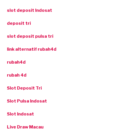
slot deposit Indosat
deposit tri
slot deposit pulsa tri
link alternatif rubah4d
rubah4d
rubah 4d
Slot Deposit Tri
Slot Pulsa Indosat
Slot Indosat
Live Draw Macau