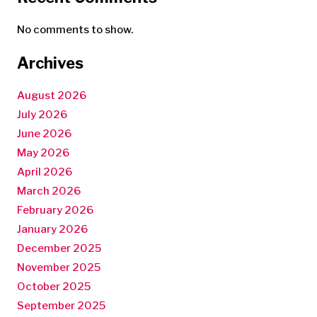
No comments to show.
Archives
August 2026
July 2026
June 2026
May 2026
April 2026
March 2026
February 2026
January 2026
December 2025
November 2025
October 2025
September 2025