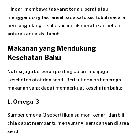
Hindari membawa tas yang terlalu berat atau
menggendong tas ransel pada satu sisi tubuh secara
berulang-ulang. Usahakan untuk meratakan beban
antara kedua sisi tubuh.
Makanan yang Mendukung
Kesehatan Bahu
Nutrisi juga berperan penting dalam menjaga
kesehatan otot dan sendi. Berikut adalah beberapa
makanan yang dapat memperkuat kesehatan bahu:
1. Omega-3
Sumber omega-3 seperti ikan salmon, kenari, dan biji
chia dapat membantu mengurangi peradangan di area
sendi.