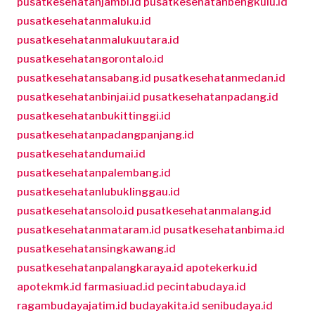
pusatkesehatanjambi.id
pusatkesehatanbengkulu.id
pusatkesehatanmaluku.id
pusatkesehatanmalukuutara.id
pusatkesehatangorontalo.id
pusatkesehatansabang.id
pusatkesehatanmedan.id
pusatkesehatanbinjai.id
pusatkesehatanpadang.id
pusatkesehatanbukittinggi.id
pusatkesehatanpadangpanjang.id
pusatkesehatandumai.id
pusatkesehatanpalembang.id
pusatkesehatanlubuklinggau.id
pusatkesehatansolo.id
pusatkesehatanmalang.id
pusatkesehatanmataram.id
pusatkesehatanbima.id
pusatkesehatansingkawang.id
pusatkesehatanpalangkaraya.id
apotekerku.id
apotekmk.id
farmasiuad.id
pecintabudaya.id
ragambudayajatim.id
budayakita.id
senibudaya.id