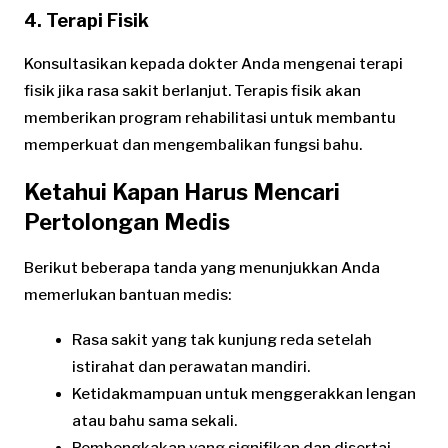
4. Terapi Fisik
Konsultasikan kepada dokter Anda mengenai terapi
fisik jika rasa sakit berlanjut. Terapis fisik akan
memberikan program rehabilitasi untuk membantu
memperkuat dan mengembalikan fungsi bahu.
Ketahui Kapan Harus Mencari
Pertolongan Medis
Berikut beberapa tanda yang menunjukkan Anda
memerlukan bantuan medis:
Rasa sakit yang tak kunjung reda setelah
istirahat dan perawatan mandiri.
Ketidakmampuan untuk menggerakkan lengan
atau bahu sama sekali.