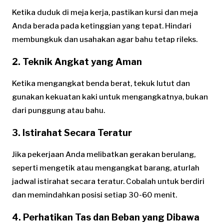
Ketika duduk di meja kerja, pastikan kursi dan meja
Anda berada pada ketinggian yang tepat. Hindari
membungkuk dan usahakan agar bahu tetap rileks.
2. Teknik Angkat yang Aman
Ketika mengangkat benda berat, tekuk lutut dan
gunakan kekuatan kaki untuk mengangkatnya, bukan
dari punggung atau bahu.
3. Istirahat Secara Teratur
Jika pekerjaan Anda melibatkan gerakan berulang,
seperti mengetik atau mengangkat barang, aturlah
jadwal istirahat secara teratur. Cobalah untuk berdiri
dan memindahkan posisi setiap 30-60 menit.
4. Perhatikan Tas dan Beban yang Dibawa