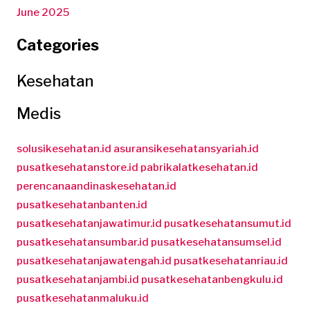
June 2025
Categories
Kesehatan
Medis
solusikesehatan.id
asuransikesehatansyariah.id
pusatkesehatanstore.id
pabrikalatkesehatan.id
perencanaandinaskesehatan.id
pusatkesehatanbanten.id
pusatkesehatanjawatimur.id
pusatkesehatansumut.id
pusatkesehatansumbar.id
pusatkesehatansumsel.id
pusatkesehatanjawatengah.id
pusatkesehatanriau.id
pusatkesehatanjambi.id
pusatkesehatanbengkulu.id
pusatkesehatanmaluku.id