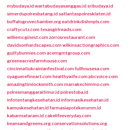
mybudaya.id
wartabudayasanggau.id
sribudaya.id
simerdupolresbatang.id
satlantaspolresklaten.id
buffalogrovechamber.org
eatdrinkdishmpls.com
craftycutz.com
texasgirlreads.com
williemcginest.com
zorrosrestaurant.com
davidsonhardscapes.com
wilkinsactiongraphics.com
guiltybunnies.com
acemgmtgroup.com
greeneacresfarmhouse.com
cincinnatiukrainianfestival.com
fullhousesa.com
oyaguerefineart.com
healthywife.com
pbcvoice.com
amazingtimlocksmith.com
marrakechimmo.com
polresmanggaraitimur.id
polrestoba.id
infotentangkesehatan.id
informasikesehatan.id
kamuskesehatan.id
farmasiapotekerumm.id
kabarmataram.id
cakelifeeveryday.com
beansandgreens.org
conservationsolutions.org