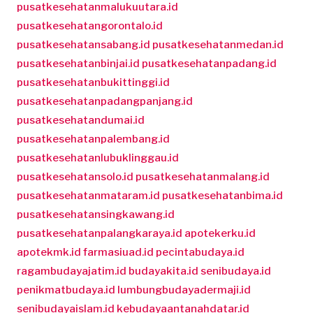
pusatkesehatanmalukuutara.id
pusatkesehatangorontalo.id
pusatkesehatansabang.id
pusatkesehatanmedan.id
pusatkesehatanbinjai.id
pusatkesehatanpadang.id
pusatkesehatanbukittinggi.id
pusatkesehatanpadangpanjang.id
pusatkesehatandumai.id
pusatkesehatanpalembang.id
pusatkesehatanlubuklinggau.id
pusatkesehatansolo.id
pusatkesehatanmalang.id
pusatkesehatanmataram.id
pusatkesehatanbima.id
pusatkesehatansingkawang.id
pusatkesehatanpalangkaraya.id
apotekerku.id
apotekmk.id
farmasiuad.id
pecintabudaya.id
ragambudayajatim.id
budayakita.id
senibudaya.id
penikmatbudaya.id
lumbungbudayadermaji.id
senibudayaislam.id
kebudayaantanahdatar.id