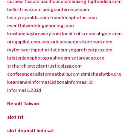
curbearth.com
pacificocolombia.org
topfoodish.com
hello-trove.com
pmigconference.com
lesleyreynolds.com
tomulrichphotos.com
eventfulweddingplanning.com
kowloonbaybrewery.com
lachilenita.com
abgolo.com
oregopilot.com
costaricacasadaretodream.com
myfortworthpodiatrist.com
yogaretreatpro.com
kristenjanephotography.com
sctbrescue.org
srchurch.org
giantrusticpizza.com
conferencecallstomeatballs.com
stmichaelwtby.org
keamananinformasi.id
zonainformasi.id
informasi123.id
Result Taiwan
slot tri
slot deposit Indosat