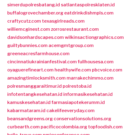
simerdupolresbatang.id
satlantaspolresklaten.id
buffalogrovechamber.org
eatdrinkdishmpls.com
craftycutz.com
texasgirlreads.com
williemcginest.com
zorrosrestaurant.com
davidsonhardscapes.com
wilkinsactiongraphics.com
guiltybunnies.com
acemgmtgroup.com
greeneacresfarmhouse.com
cincinnatiukrainianfestival.com
fullhousesa.com
oyaguerefineart.com
healthywife.com
pbcvoice.com
amazingtimlocksmith.com
marrakechimmo.com
polresmanggaraitimur.id
polrestoba.id
infotentangkesehatan.id
informasikesehatan.id
kamuskesehatan.id
farmasiapotekerumm.id
kabarmataram.id
cakelifeeveryday.com
beansandgreens.org
conservationsolutions.org
curbearth.com
pacificocolombia.org
topfoodish.com