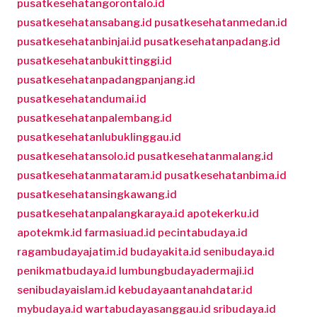
pusatkesehatangorontalo.id
pusatkesehatansabang.id
pusatkesehatanmedan.id
pusatkesehatanbinjai.id
pusatkesehatanpadang.id
pusatkesehatanbukittinggi.id
pusatkesehatanpadangpanjang.id
pusatkesehatandumai.id
pusatkesehatanpalembang.id
pusatkesehatanlubuklinggau.id
pusatkesehatansolo.id
pusatkesehatanmalang.id
pusatkesehatanmataram.id
pusatkesehatanbima.id
pusatkesehatansingkawang.id
pusatkesehatanpalangkaraya.id
apotekerku.id
apotekmk.id
farmasiuad.id
pecintabudaya.id
ragambudayajatim.id
budayakita.id
senibudaya.id
penikmatbudaya.id
lumbungbudayadermaji.id
senibudayaislam.id
kebudayaantanahdatar.id
mybudaya.id
wartabudayasanggau.id
sribudaya.id