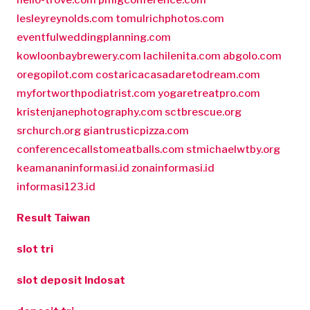
hello-trove.com
pmigconference.com
lesleyreynolds.com
tomulrichphotos.com
eventfulweddingplanning.com
kowloonbaybrewery.com
lachilenita.com
abgolo.com
oregopilot.com
costaricacasadaretodream.com
myfortworthpodiatrist.com
yogaretreatpro.com
kristenjanephotography.com
sctbrescue.org
srchurch.org
giantrusticpizza.com
conferencecallstomeatballs.com
stmichaelwtby.org
keamananinformasi.id
zonainformasi.id
informasi123.id
Result Taiwan
slot tri
slot deposit Indosat