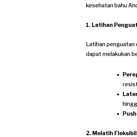
kesehatan bahu An
1. Latihan Pengua
Latihan penguatan 
dapat melakukan beb
Pere
resis
Later
hingg
Push
2. Melatih Fleksibi