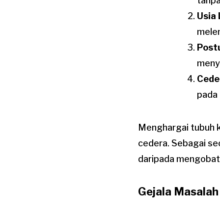
tanp
Usia 
melem
Post
meny
Cede
pada 
Menghargai tubuh k
cedera. Sebagai seo
daripada mengobati
Gejala Masalah