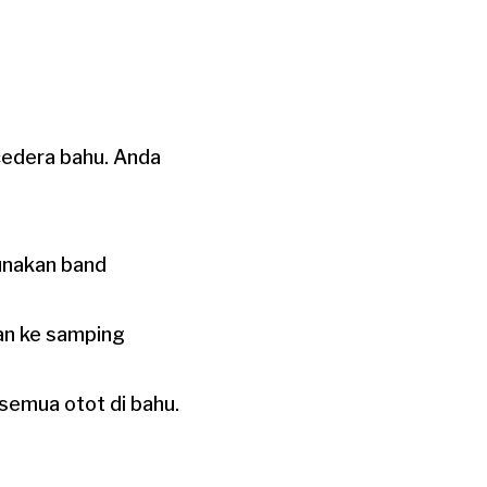
cedera bahu. Anda
unakan band
gan ke samping
emua otot di bahu.