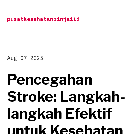
Skip
to
pusatkesehatanbinjaiid
content
Aug 07 2025
Pencegahan
Stroke: Langkah-
langkah Efektif
untuk Kesehatan