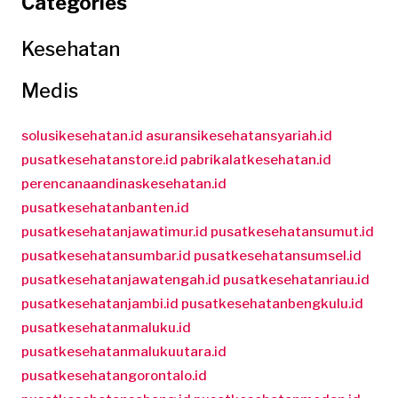
Categories
Kesehatan
Medis
solusikesehatan.id
asuransikesehatansyariah.id
pusatkesehatanstore.id
pabrikalatkesehatan.id
perencanaandinaskesehatan.id
pusatkesehatanbanten.id
pusatkesehatanjawatimur.id
pusatkesehatansumut.id
pusatkesehatansumbar.id
pusatkesehatansumsel.id
pusatkesehatanjawatengah.id
pusatkesehatanriau.id
pusatkesehatanjambi.id
pusatkesehatanbengkulu.id
pusatkesehatanmaluku.id
pusatkesehatanmalukuutara.id
pusatkesehatangorontalo.id