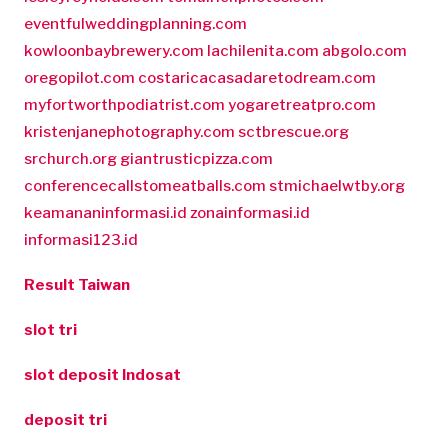
eventfulweddingplanning.com
kowloonbaybrewery.com
lachilenita.com
abgolo.com
oregopilot.com
costaricacasadaretodream.com
myfortworthpodiatrist.com
yogaretreatpro.com
kristenjanephotography.com
sctbrescue.org
srchurch.org
giantrusticpizza.com
conferencecallstomeatballs.com
stmichaelwtby.org
keamananinformasi.id
zonainformasi.id
informasi123.id
Result Taiwan
slot tri
slot deposit Indosat
deposit tri