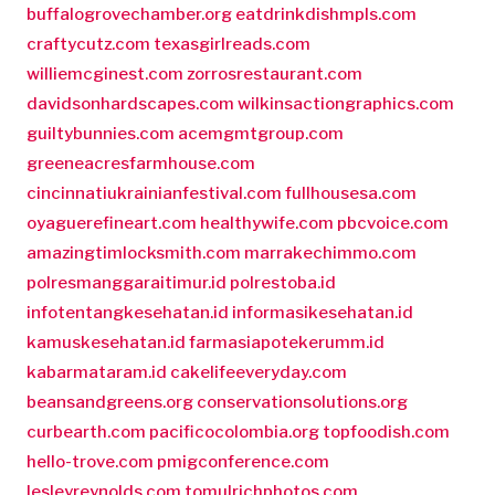
buffalogrovechamber.org
eatdrinkdishmpls.com
craftycutz.com
texasgirlreads.com
williemcginest.com
zorrosrestaurant.com
davidsonhardscapes.com
wilkinsactiongraphics.com
guiltybunnies.com
acemgmtgroup.com
greeneacresfarmhouse.com
cincinnatiukrainianfestival.com
fullhousesa.com
oyaguerefineart.com
healthywife.com
pbcvoice.com
amazingtimlocksmith.com
marrakechimmo.com
polresmanggaraitimur.id
polrestoba.id
infotentangkesehatan.id
informasikesehatan.id
kamuskesehatan.id
farmasiapotekerumm.id
kabarmataram.id
cakelifeeveryday.com
beansandgreens.org
conservationsolutions.org
curbearth.com
pacificocolombia.org
topfoodish.com
hello-trove.com
pmigconference.com
lesleyreynolds.com
tomulrichphotos.com