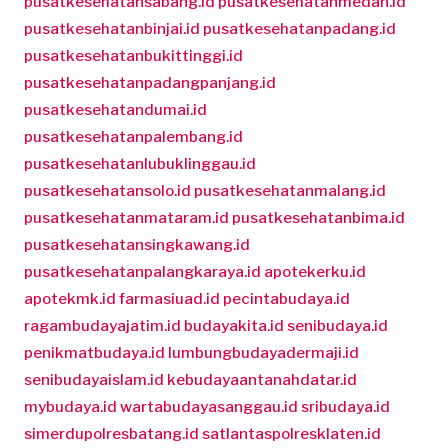
pusatkesehatansabang.id
pusatkesehatanmedan.id
pusatkesehatanbinjai.id
pusatkesehatanpadang.id
pusatkesehatanbukittinggi.id
pusatkesehatanpadangpanjang.id
pusatkesehatandumai.id
pusatkesehatanpalembang.id
pusatkesehatanlubuklinggau.id
pusatkesehatansolo.id
pusatkesehatanmalang.id
pusatkesehatanmataram.id
pusatkesehatanbima.id
pusatkesehatansingkawang.id
pusatkesehatanpalangkaraya.id
apotekerku.id
apotekmk.id
farmasiuad.id
pecintabudaya.id
ragambudayajatim.id
budayakita.id
senibudaya.id
penikmatbudaya.id
lumbungbudayadermaji.id
senibudayaislam.id
kebudayaantanahdatar.id
mybudaya.id
wartabudayasanggau.id
sribudaya.id
simerdupolresbatang.id
satlantaspolresklaten.id