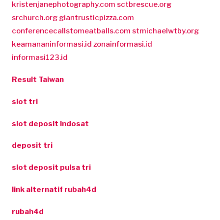
kristenjanephotography.com
sctbrescue.org
srchurch.org
giantrusticpizza.com
conferencecallstomeatballs.com
stmichaelwtby.org
keamananinformasi.id
zonainformasi.id
informasi123.id
Result Taiwan
slot tri
slot deposit Indosat
deposit tri
slot deposit pulsa tri
link alternatif rubah4d
rubah4d