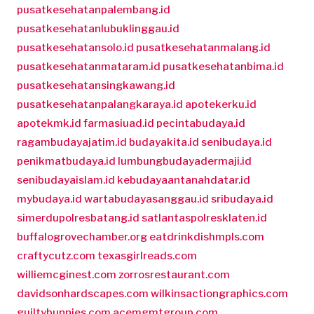
pusatkesehatanpalembang.id
pusatkesehatanlubuklinggau.id
pusatkesehatansolo.id
pusatkesehatanmalang.id
pusatkesehatanmataram.id
pusatkesehatanbima.id
pusatkesehatansingkawang.id
pusatkesehatanpalangkaraya.id
apotekerku.id
apotekmk.id
farmasiuad.id
pecintabudaya.id
ragambudayajatim.id
budayakita.id
senibudaya.id
penikmatbudaya.id
lumbungbudayadermaji.id
senibudayaislam.id
kebudayaantanahdatar.id
mybudaya.id
wartabudayasanggau.id
sribudaya.id
simerdupolresbatang.id
satlantaspolresklaten.id
buffalogrovechamber.org
eatdrinkdishmpls.com
craftycutz.com
texasgirlreads.com
williemcginest.com
zorrosrestaurant.com
davidsonhardscapes.com
wilkinsactiongraphics.com
guiltybunnies.com
acemgmtgroup.com