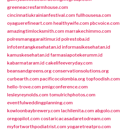
greeneacresfarmhouse.com
cincinnatiukrainianfestival.com
fullhousesa.com
oyaguerefineart.com
healthywife.com
pbcvoice.com
amazingtimlocksmith.com
marrakechimmo.com
polresmanggaraitimur.id
polrestoba.id
infotentangkesehatan.id
informasikesehatan.id
kamuskesehatan.id
farmasiapotekerumm.id
kabarmataram.id
cakelifeeveryday.com
beansandgreens.org
conservationsolutions.org
curbearth.com
pacificocolombia.org
topfoodish.com
hello-trove.com
pmigconference.com
lesleyreynolds.com
tomulrichphotos.com
eventfulweddingplanning.com
kowloonbaybrewery.com
lachilenita.com
abgolo.com
oregopilot.com
costaricacasadaretodream.com
myfortworthpodiatrist.com
yogaretreatpro.com