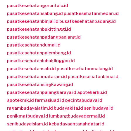
pusatkesehatangorontalo.id
pusatkesehatansabang.id
pusatkesehatanmedan.id
pusatkesehatanbinjai.id
pusatkesehatanpadang.id
pusatkesehatanbukittinggi.id
pusatkesehatanpadangpanjang.id
pusatkesehatandumai.id
pusatkesehatanpalembang.id
pusatkesehatanlubuklinggau.id
pusatkesehatansolo.id
pusatkesehatanmalang.id
pusatkesehatanmataram.id
pusatkesehatanbima.id
pusatkesehatansingkawang.id
pusatkesehatanpalangkaraya.id
apotekerku.id
apotekmk.id
farmasiuad.id
pecintabudaya.id
ragambudayajatim.id
budayakita.id
senibudaya.id
penikmatbudaya.id
lumbungbudayadermaji.id
senibudayaislam.id
kebudayaantanahdatar.id