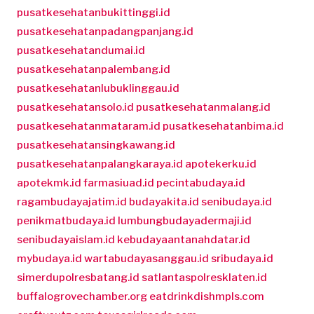
pusatkesehatanbukittinggi.id
pusatkesehatanpadangpanjang.id
pusatkesehatandumai.id
pusatkesehatanpalembang.id
pusatkesehatanlubuklinggau.id
pusatkesehatansolo.id
pusatkesehatanmalang.id
pusatkesehatanmataram.id
pusatkesehatanbima.id
pusatkesehatansingkawang.id
pusatkesehatanpalangkaraya.id
apotekerku.id
apotekmk.id
farmasiuad.id
pecintabudaya.id
ragambudayajatim.id
budayakita.id
senibudaya.id
penikmatbudaya.id
lumbungbudayadermaji.id
senibudayaislam.id
kebudayaantanahdatar.id
mybudaya.id
wartabudayasanggau.id
sribudaya.id
simerdupolresbatang.id
satlantaspolresklaten.id
buffalogrovechamber.org
eatdrinkdishmpls.com