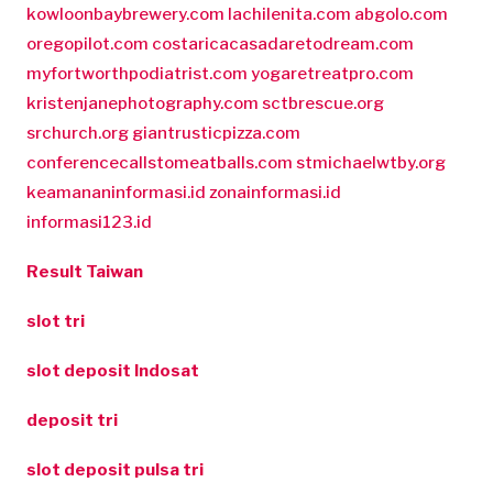
kowloonbaybrewery.com
lachilenita.com
abgolo.com
oregopilot.com
costaricacasadaretodream.com
myfortworthpodiatrist.com
yogaretreatpro.com
kristenjanephotography.com
sctbrescue.org
srchurch.org
giantrusticpizza.com
conferencecallstomeatballs.com
stmichaelwtby.org
keamananinformasi.id
zonainformasi.id
informasi123.id
Result Taiwan
slot tri
slot deposit Indosat
deposit tri
slot deposit pulsa tri