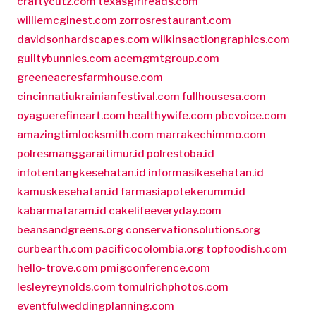
craftycutz.com
texasgirlreads.com
williemcginest.com
zorrosrestaurant.com
davidsonhardscapes.com
wilkinsactiongraphics.com
guiltybunnies.com
acemgmtgroup.com
greeneacresfarmhouse.com
cincinnatiukrainianfestival.com
fullhousesa.com
oyaguerefineart.com
healthywife.com
pbcvoice.com
amazingtimlocksmith.com
marrakechimmo.com
polresmanggaraitimur.id
polrestoba.id
infotentangkesehatan.id
informasikesehatan.id
kamuskesehatan.id
farmasiapotekerumm.id
kabarmataram.id
cakelifeeveryday.com
beansandgreens.org
conservationsolutions.org
curbearth.com
pacificocolombia.org
topfoodish.com
hello-trove.com
pmigconference.com
lesleyreynolds.com
tomulrichphotos.com
eventfulweddingplanning.com