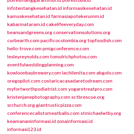
polresmanggaraitimur.id
polrestoba.id
infotentangkesehatan.id
informasikesehatan.id
kamuskesehatan.id
farmasiapotekerumm.id
kabarmataram.id
cakelifeeveryday.com
beansandgreens.org
conservationsolutions.org
curbearth.com
pacificocolombia.org
topfoodish.com
hello-trove.com
pmigconference.com
lesleyreynolds.com
tomulrichphotos.com
eventfulweddingplanning.com
kowloonbaybrewery.com
lachilenita.com
abgolo.com
oregopilot.com
costaricacasadaretodream.com
myfortworthpodiatrist.com
yogaretreatpro.com
kristenjanephotography.com
sctbrescue.org
srchurch.org
giantrusticpizza.com
conferencecallstomeatballs.com
stmichaelwtby.org
keamananinformasi.id
zonainformasi.id
informasi123.id