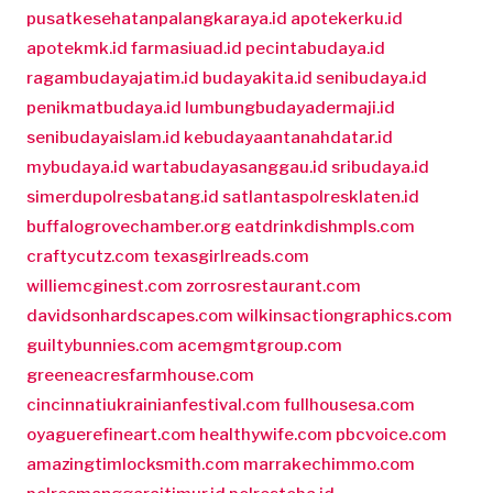
pusatkesehatanpalangkaraya.id
apotekerku.id
apotekmk.id
farmasiuad.id
pecintabudaya.id
ragambudayajatim.id
budayakita.id
senibudaya.id
penikmatbudaya.id
lumbungbudayadermaji.id
senibudayaislam.id
kebudayaantanahdatar.id
mybudaya.id
wartabudayasanggau.id
sribudaya.id
simerdupolresbatang.id
satlantaspolresklaten.id
buffalogrovechamber.org
eatdrinkdishmpls.com
craftycutz.com
texasgirlreads.com
williemcginest.com
zorrosrestaurant.com
davidsonhardscapes.com
wilkinsactiongraphics.com
guiltybunnies.com
acemgmtgroup.com
greeneacresfarmhouse.com
cincinnatiukrainianfestival.com
fullhousesa.com
oyaguerefineart.com
healthywife.com
pbcvoice.com
amazingtimlocksmith.com
marrakechimmo.com