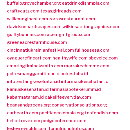
buffalogrovechamber.org
eatdrinkdishmpls.com
craftycutz.com
texasgirlreads.com
williemcginest.com
zorrosrestaurant.com
davidsonhardscapes.com
wilkinsactiongraphics.com
guiltybunnies.com
acemgmtgroup.com
greeneacresfarmhouse.com
cincinnatiukrainianfestival.com
fullhousesa.com
oyaguerefineart.com
healthywife.com
pbcvoice.com
amazingtimlocksmith.com
marrakechimmo.com
polresmanggaraitimur.id
polrestoba.id
infotentangkesehatan.id
informasikesehatan.id
kamuskesehatan.id
farmasiapotekerumm.id
kabarmataram.id
cakelifeeveryday.com
beansandgreens.org
conservationsolutions.org
curbearth.com
pacificocolombia.org
topfoodish.com
hello-trove.com
pmigconference.com
lesleyreynolds.com
tomulrichphotos.com