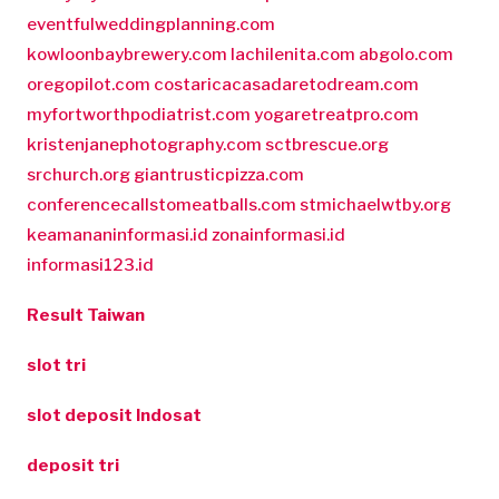
eventfulweddingplanning.com
kowloonbaybrewery.com
lachilenita.com
abgolo.com
oregopilot.com
costaricacasadaretodream.com
myfortworthpodiatrist.com
yogaretreatpro.com
kristenjanephotography.com
sctbrescue.org
srchurch.org
giantrusticpizza.com
conferencecallstomeatballs.com
stmichaelwtby.org
keamananinformasi.id
zonainformasi.id
informasi123.id
Result Taiwan
slot tri
slot deposit Indosat
deposit tri