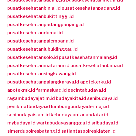
pusatkesehatanbinjai.id
pusatkesehatanpadang.id
pusatkesehatanbukittinggi.id
pusatkesehatanpadangpanjang.id
pusatkesehatandumai.id
pusatkesehatanpalembang.id
pusatkesehatanlubuklinggau.id
pusatkesehatansolo.id
pusatkesehatanmalang.id
pusatkesehatanmataram.id
pusatkesehatanbima.id
pusatkesehatansingkawang.id
pusatkesehatanpalangkaraya.id
apotekerku.id
apotekmk.id
farmasiuad.id
pecintabudaya.id
ragambudayajatim.id
budayakita.id
senibudaya.id
penikmatbudaya.id
lumbungbudayadermaji.id
senibudayaislam.id
kebudayaantanahdatar.id
mybudaya.id
wartabudayasanggau.id
sribudaya.id
simerdupolresbatang.id
satlantaspolresklaten.id