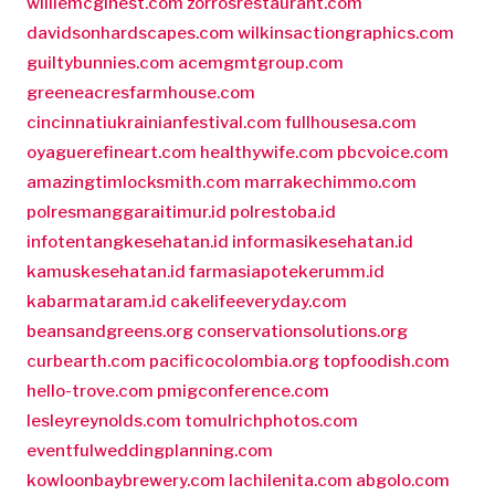
williemcginest.com
zorrosrestaurant.com
davidsonhardscapes.com
wilkinsactiongraphics.com
guiltybunnies.com
acemgmtgroup.com
greeneacresfarmhouse.com
cincinnatiukrainianfestival.com
fullhousesa.com
oyaguerefineart.com
healthywife.com
pbcvoice.com
amazingtimlocksmith.com
marrakechimmo.com
polresmanggaraitimur.id
polrestoba.id
infotentangkesehatan.id
informasikesehatan.id
kamuskesehatan.id
farmasiapotekerumm.id
kabarmataram.id
cakelifeeveryday.com
beansandgreens.org
conservationsolutions.org
curbearth.com
pacificocolombia.org
topfoodish.com
hello-trove.com
pmigconference.com
lesleyreynolds.com
tomulrichphotos.com
eventfulweddingplanning.com
kowloonbaybrewery.com
lachilenita.com
abgolo.com