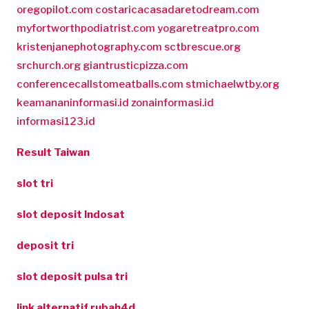
oregopilot.com
costaricacasadaretodream.com
myfortworthpodiatrist.com
yogaretreatpro.com
kristenjanephotography.com
sctbrescue.org
srchurch.org
giantrusticpizza.com
conferencecallstomeatballs.com
stmichaelwtby.org
keamananinformasi.id
zonainformasi.id
informasi123.id
Result Taiwan
slot tri
slot deposit Indosat
deposit tri
slot deposit pulsa tri
link alternatif rubah4d