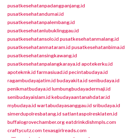
pusatkesehatanpadangpanjang.id
pusatkesehatandumai.id
pusatkesehatanpalembang.id
pusatkesehatanlubuklinggau.id
pusatkesehatansolo.id
pusatkesehatanmalang.id
pusatkesehatanmataram.id
pusatkesehatanbima.id
pusatkesehatansingkawang.id
pusatkesehatanpalangkaraya.id
apotekerku.id
apotekmk.id
farmasiuad.id
pecintabudaya.id
ragambudayajatim.id
budayakita.id
senibudaya.id
penikmatbudaya.id
lumbungbudayadermaji.id
senibudayaislam.id
kebudayaantanahdatar.id
mybudaya.id
wartabudayasanggau.id
sribudaya.id
simerdupolresbatang.id
satlantaspolresklaten.id
buffalogrovechamber.org
eatdrinkdishmpls.com
craftycutz.com
texasgirlreads.com