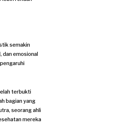
stik semakin
l, dan emosional
mpengaruhi
elah terbukti
lah bagian yang
tra, seorang ahli
kesehatan mereka