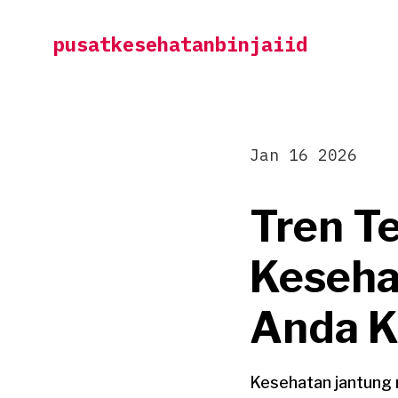
Skip
pusatkesehatanbinjaiid
to
content
Jan 16 2026
Tren T
Keseha
Anda K
Kesehatan jantung 