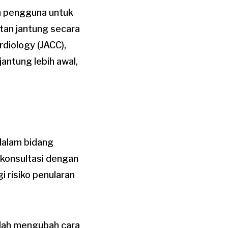
n pengguna untuk
tan jantung secara
rdiology (JACC),
antung lebih awal,
dalam bidang
rkonsultasi dengan
i risiko penularan
telah mengubah cara