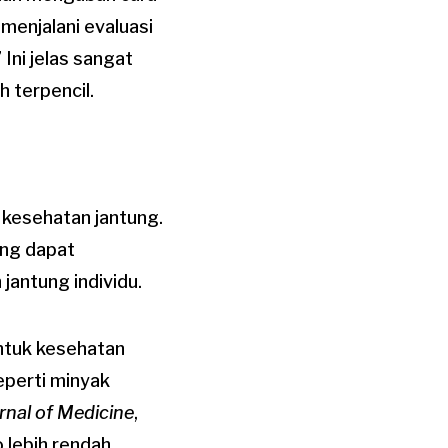
menjalani evaluasi
Ini jelas sangat
h terpencil.
kesehatan jantung.
ang dapat
antung individu.
untuk kesehatan
seperti minyak
nal of Medicine
,
 lebih rendah