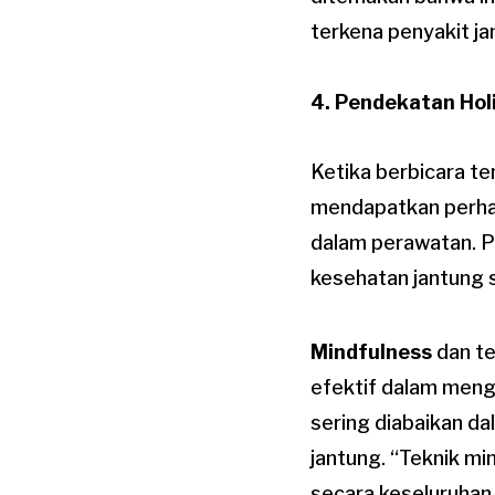
terkena penyakit ja
4. Pendekatan Holi
Ketika berbicara t
mendapatkan perhati
dalam perawatan. 
kesehatan jantung s
Mindfulness
dan te
efektif dalam mengu
sering diabaikan da
jantung. “Teknik m
secara keseluruhan