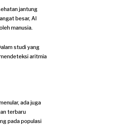
sehatan jantung
angat besar, AI
oleh manusia.
Dalam studi yang
m mendeteksi aritmia
menular, ada juga
ian terbaru
ung pada populasi