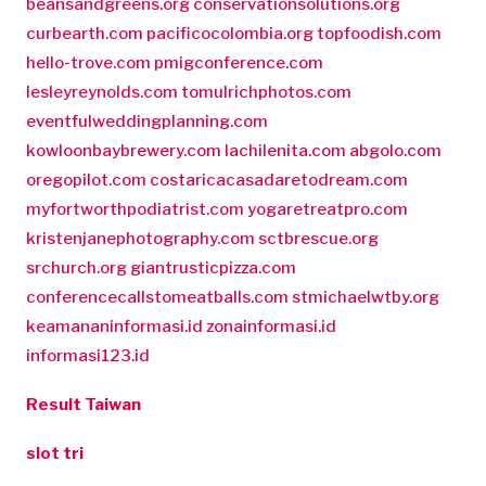
beansandgreens.org
conservationsolutions.org
curbearth.com
pacificocolombia.org
topfoodish.com
hello-trove.com
pmigconference.com
lesleyreynolds.com
tomulrichphotos.com
eventfulweddingplanning.com
kowloonbaybrewery.com
lachilenita.com
abgolo.com
oregopilot.com
costaricacasadaretodream.com
myfortworthpodiatrist.com
yogaretreatpro.com
kristenjanephotography.com
sctbrescue.org
srchurch.org
giantrusticpizza.com
conferencecallstomeatballs.com
stmichaelwtby.org
keamananinformasi.id
zonainformasi.id
informasi123.id
Result Taiwan
slot tri