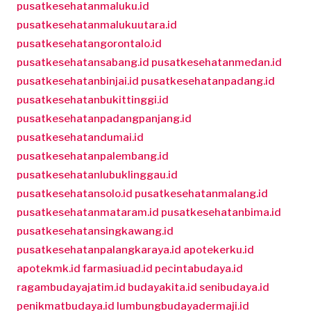
pusatkesehatanmaluku.id
pusatkesehatanmalukuutara.id
pusatkesehatangorontalo.id
pusatkesehatansabang.id
pusatkesehatanmedan.id
pusatkesehatanbinjai.id
pusatkesehatanpadang.id
pusatkesehatanbukittinggi.id
pusatkesehatanpadangpanjang.id
pusatkesehatandumai.id
pusatkesehatanpalembang.id
pusatkesehatanlubuklinggau.id
pusatkesehatansolo.id
pusatkesehatanmalang.id
pusatkesehatanmataram.id
pusatkesehatanbima.id
pusatkesehatansingkawang.id
pusatkesehatanpalangkaraya.id
apotekerku.id
apotekmk.id
farmasiuad.id
pecintabudaya.id
ragambudayajatim.id
budayakita.id
senibudaya.id
penikmatbudaya.id
lumbungbudayadermaji.id