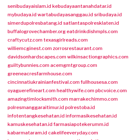
senibudayaislam.id
kebudayaantanahdatar.id
mybudaya.id
wartabudayasanggau.id
sribudaya.id
simerdupolresbatang.id
satlantaspolresklaten.id
buffalogrovechamber.org
eatdrinkdishmpls.com
craftycutz.com
texasgirlreads.com
williemcginest.com
zorrosrestaurant.com
davidsonhardscapes.com
wilkinsactiongraphics.com
guiltybunnies.com
acemgmtgroup.com
greeneacresfarmhouse.com
cincinnatiukrainianfestival.com
fullhousesa.com
oyaguerefineart.com
healthywife.com
pbcvoice.com
amazingtimlocksmith.com
marrakechimmo.com
polresmanggaraitimur.id
polrestoba.id
infotentangkesehatan.id
informasikesehatan.id
kamuskesehatan.id
farmasiapotekerumm.id
kabarmataram.id
cakelifeeveryday.com