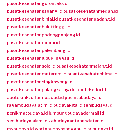
pusatkesehatangorontalo.id
pusatkesehatansabang.id
pusatkesehatanmedan.id
pusatkesehatanbinjai.id
pusatkesehatanpadang.id
pusatkesehatanbukittinggi.id
pusatkesehatanpadangpanjang.id
pusatkesehatandumai.id
pusatkesehatanpalembang.id
pusatkesehatanlubuklinggau.id
pusatkesehatansolo.id
pusatkesehatanmalang.id
pusatkesehatanmataram.id
pusatkesehatanbima.id
pusatkesehatansingkawang.id
pusatkesehatanpalangkaraya.id
apotekerku.id
apotekmk.id
farmasiuad.id
pecintabudaya.id
ragambudayajatim.id
budayakita.id
senibudaya.id
penikmatbudaya.id
lumbungbudayadermaji.id
senibudayaislam.id
kebudayaantanahdatar.id
mybudaya.id
wartabudayasanggau.id
sribudaya.id