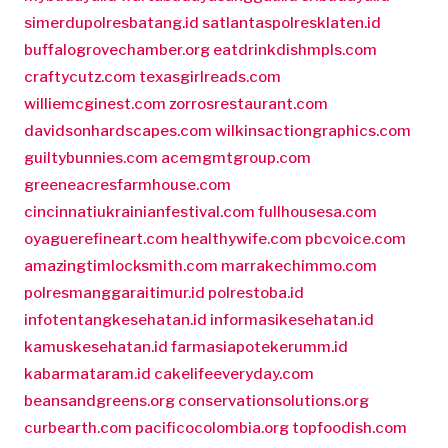
simerdupolresbatang.id
satlantaspolresklaten.id
buffalogrovechamber.org
eatdrinkdishmpls.com
craftycutz.com
texasgirlreads.com
williemcginest.com
zorrosrestaurant.com
davidsonhardscapes.com
wilkinsactiongraphics.com
guiltybunnies.com
acemgmtgroup.com
greeneacresfarmhouse.com
cincinnatiukrainianfestival.com
fullhousesa.com
oyaguerefineart.com
healthywife.com
pbcvoice.com
amazingtimlocksmith.com
marrakechimmo.com
polresmanggaraitimur.id
polrestoba.id
infotentangkesehatan.id
informasikesehatan.id
kamuskesehatan.id
farmasiapotekerumm.id
kabarmataram.id
cakelifeeveryday.com
beansandgreens.org
conservationsolutions.org
curbearth.com
pacificocolombia.org
topfoodish.com