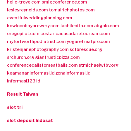
hello-trove.com
pmigconference.com
lesleyreynolds.com
tomulrichphotos.com
eventfulweddingplanning.com
kowloonbaybrewery.com
lachilenita.com
abgolo.com
oregopilot.com
costaricacasadaretodream.com
myfortworthpodiatrist.com
yogaretreatpro.com
kristenjanephotography.com
sctbrescue.org
srchurch.org
giantrusticpizza.com
conferencecallstomeatballs.com
stmichaelwtby.org
keamananinformasi.id
zonainformasi.id
informasi123.id
Result Taiwan
slot tri
slot deposit Indosat