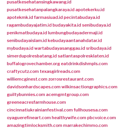
pusatkesehatansingkawang.id
pusatkesehatanpalangkaraya.id
apotekerku.id
apotekmk.id
farmasiuad.id
pecintabudaya.id
ragambudayajatim.id
budayakita.id
senibudaya.id
penikmatbudaya.id
lumbungbudayadermaji.id
senibudayaislam.id
kebudayaantanahdatar.id
mybudaya.id
wartabudayasanggau.id
sribudaya.id
simerdupolresbatang.id
satlantaspolresklaten.id
buffalogrovechamber.org
eatdrinkdishmpls.com
craftycutz.com
texasgirlreads.com
williemcginest.com
zorrosrestaurant.com
davidsonhardscapes.com
wilkinsactiongraphics.com
guiltybunnies.com
acemgmtgroup.com
greeneacresfarmhouse.com
cincinnatiukrainianfestival.com
fullhousesa.com
oyaguerefineart.com
healthywife.com
pbcvoice.com
amazingtimlocksmith.com
marrakechimmo.com