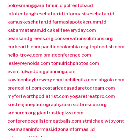
polresmanggaraitimur.id
polrestoba.id
infotentangkesehatan.id
informasikesehatan.id
kamuskesehatan.id
farmasiapotekerumm.id
kabarmataram.id
cakelifeeveryday.com
beansandgreens.org
conservationsolutions.org
curbearth.com
pacificocolombia.org
topfoodish.com
hello-trove.com
pmigconference.com
lesleyreynolds.com
tomulrichphotos.com
eventfulweddingplanning.com
kowloonbaybrewery.com
lachilenita.com
abgolo.com
oregopilot.com
costaricacasadaretodream.com
myfortworthpodiatrist.com
yogaretreatpro.com
kristenjanephotography.com
sctbrescue.org
srchurch.org
giantrusticpizza.com
conferencecallstomeatballs.com
stmichaelwtby.org
keamananinformasi.id
zonainformasi.id