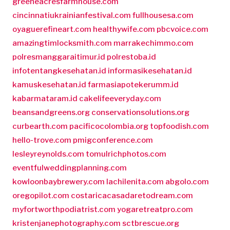
greeneacresfarmhouse.com
cincinnatiukrainianfestival.com
fullhousesa.com
oyaguerefineart.com
healthywife.com
pbcvoice.com
amazingtimlocksmith.com
marrakechimmo.com
polresmanggaraitimur.id
polrestoba.id
infotentangkesehatan.id
informasikesehatan.id
kamuskesehatan.id
farmasiapotekerumm.id
kabarmataram.id
cakelifeeveryday.com
beansandgreens.org
conservationsolutions.org
curbearth.com
pacificocolombia.org
topfoodish.com
hello-trove.com
pmigconference.com
lesleyreynolds.com
tomulrichphotos.com
eventfulweddingplanning.com
kowloonbaybrewery.com
lachilenita.com
abgolo.com
oregopilot.com
costaricacasadaretodream.com
myfortworthpodiatrist.com
yogaretreatpro.com
kristenjanephotography.com
sctbrescue.org