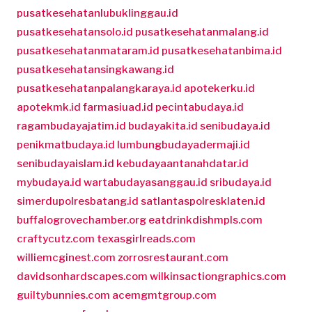
pusatkesehatanlubuklinggau.id
pusatkesehatansolo.id
pusatkesehatanmalang.id
pusatkesehatanmataram.id
pusatkesehatanbima.id
pusatkesehatansingkawang.id
pusatkesehatanpalangkaraya.id
apotekerku.id
apotekmk.id
farmasiuad.id
pecintabudaya.id
ragambudayajatim.id
budayakita.id
senibudaya.id
penikmatbudaya.id
lumbungbudayadermaji.id
senibudayaislam.id
kebudayaantanahdatar.id
mybudaya.id
wartabudayasanggau.id
sribudaya.id
simerdupolresbatang.id
satlantaspolresklaten.id
buffalogrovechamber.org
eatdrinkdishmpls.com
craftycutz.com
texasgirlreads.com
williemcginest.com
zorrosrestaurant.com
davidsonhardscapes.com
wilkinsactiongraphics.com
guiltybunnies.com
acemgmtgroup.com